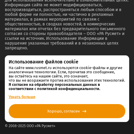
для использования исключительно в ознакомительных целях.
Информация сайта не может модифицироваться,
воспроизводиться, распространяться любым способом и в
любой форме ни полностью, ни частично в рекламных
материалах, в рамках мероприятий по связям с
общественностью, в сводках новостей, в коммерческих
материалах или отчетах без предварительного письменного
согласия со стороны правообладателя – ООО «РА Русмет» и
ссылки на источник. Использование Информации в
нарушение указанных требований и в незаконных целях
запрещено.
Использование файлов cookie
На сайте www.rusmet.ru используются cookie-файлы и другие
аналогичные технологии. Если, прочитав это сообщение,
вы остаётесь на нашем сайте, это означает,
что вы не возражаете против использования этих технологий.
Я согласен на обработку персональных данных в
соответствии с политикой конфиденциальности.
Согласие на обработку и хранение персональных данных
Узнать больше
Политика cookie
Хорошо, согласен
Политика конфиденциальности
© 2008–2025 ООО «РА Русмет»