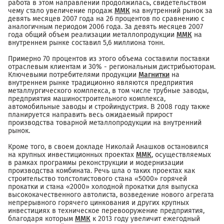
работа в этом направлении продолжилась, свидетельством
чему стало увеличение продаж
ММК
на внутренний рынок за
девять месяцев 2007 года на 26 процентов по сравнению с
аналогичным периодом 2006 года. За девять месяцев 2007
года общий объем реализации металлопродукции
ММК
на
внутреннем рынке составил 5,6 миллиона тонн.
Примерно 70 процентов из этого объема составили поставки
отраслевым клиентам и 30% - региональным дистрибьюторам.
Ключевыми потребителями продукции
Магнитки
на
внутреннем рынке традиционно являются предприятия
металлургического комплекса, в том числе трубные заводы,
предприятия машиностроительного комплекса,
автомобильные заводы и стройиндустрия. В 2008 году также
планируется направить весь ожидаемый прирост
производства товарной металлопродукции на внутренний
рынок.
Кроме того, в своем докладе Николай Анашков остановился
на крупных инвестиционных проектах
ММК
, осуществляемых
в рамках программы реконструкции и модернизации
производства комбината. Речь шла о таких проектах как
строительство толстолистового стана «5000» горячей
прокатки и стана «2000» холодной прокатки для выпуска
высококачественного автолиста, возведение нового агрегата
непрерывного горячего цинкования и других крупных
инвестициях в техническое перевооружение предприятия,
благодаря которым
ММК
к 2013 году увеличит ежегодный