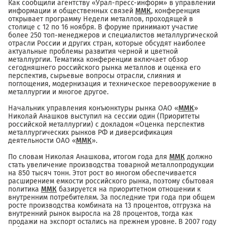
Как сообщили агентству «Урал-пресс-информ» в управлении
информации и общественных связей
ММК
, конференция
открывает программу Недели металлов, проходящей в
столице с 12 по 16 ноября. В форуме принимают участие
более 250 топ-менеджеров и специалистов металлургической
отрасли России и других стран, которые обсудят наиболее
актуальные проблемы развития черной и цветной
металлургии. Тематика конференции включает обзор
сегодняшнего российского рынка металлов и оценка его
перспектив, сырьевые вопросы отрасли, слияния и
поглощения, модернизация и техническое перевооружение в
металлургии и многое другое.
Начальник управления конъюнктуры рынка ОАО «
ММК
»
Николай Анашков выступил на сессии один (Приоритеты
российской металлургии) с докладом «Оценка перспектив
металлургических рынков РФ и диверсификация
деятельности ОАО «
ММК
».
По словам Николая Анашкова, итогом года для
ММК
должно
стать увеличение производства товарной металлопродукции
на 850 тысяч тонн. Этот рост во многом обеспечивается
расширением емкости российского рынка, поэтому сбытовая
политика
ММК
базируется на приоритетном отношении к
внутренним потребителям. За последние три года при общем
росте производства комбината на 13 процентов, отгрузка на
внутренний рынок выросла на 28 процентов, тогда как
продажи на экспорт остались на прежнем уровне. В 2007 году