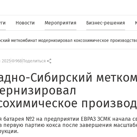
уги
Новости
Мероприятия
Бизнес-решения
ский меткомбинат модернизировал коксохимическое производств
 2025
968
Поделиться
адно-Сибирский метко
ернизировал
сохимическое производ
я батарея №2 на предприятии ЕВРАЗ ЗСМК начала с
в первую партию кокса после завершения масштаб
рукции.