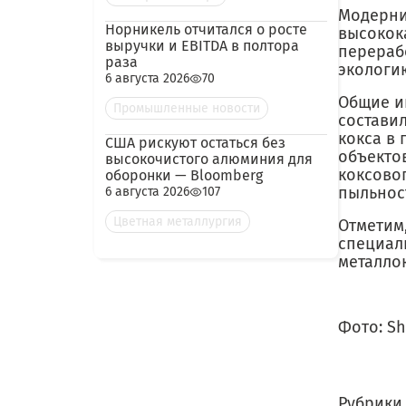
Модерни
Норникель отчитался о росте
высокок
выручки и EBITDA в полтора
перераб
раза
экологи
6 августа 2026
70
Общие и
Промышленные новости
составил
кокса в
США рискуют остаться без
объектов
высокочистого алюминия для
коксово
оборонки — Bloomberg
пыльност
6 августа 2026
107
Цветная металлургия
Отметим
специал
металло
Фото: Sh
Рубрики