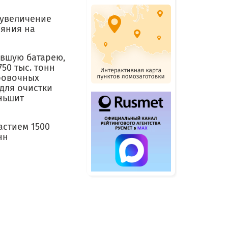
 увеличение
ияния на
евшую батарею,
50 тыс. тонн
ровочных
 для очистки
ньшит
астием 1500
нн