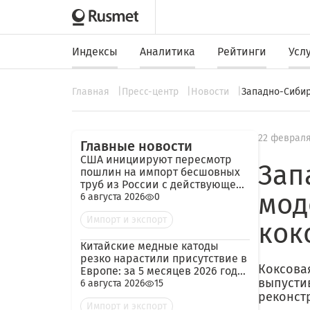
Индексы
Аналитика
Рейтинги
Усл
Главная
Пресс-центр
Новости
Западно-Сибир
22 февраля
Главные новости
США инициируют пересмотр
Зап
пошлин на импорт бесшовных
труб из России с действующей
мод
ставкой 209,72%
6 августа 2026
0
Импорт и экспорт
кок
Китайские медные катоды
резко нарастили присутствие в
Коксова
Европе: за 5 месяцев 2026 года
выпусти
— 45 тыс. тонн
6 августа 2026
15
реконст
Импорт и экспорт