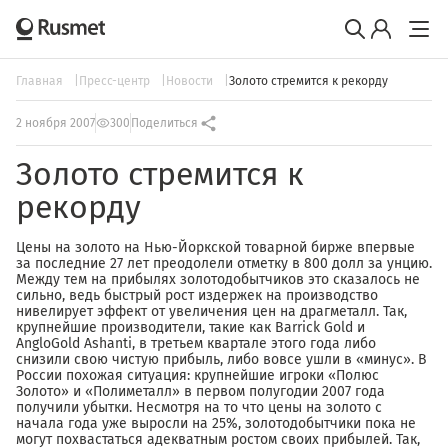
Главная
Пресс-центр
Новости
Золото стремится к рекорду
2 ноября 2007
300
Поделиться
Золото стремится к
рекорду
Цены на золото на Нью-Йоркской товарной бирже впервые
за последние 27 лет преодолели отметку в 800 долл за унцию.
Между тем на прибылях золотодобытчиков это сказалось не
сильно, ведь быстрый рост издержек на производство
нивелирует эффект от увеличения цен на драгметалл. Так,
крупнейшие производители, такие как Barrick Gold и
AngloGold Ashanti, в третьем квартале этого года либо
снизили свою чистую прибыль, либо вовсе ушли в «минус». В
России похожая ситуация: крупнейшие игроки «Полюс
Золото» и «Полиметалл» в первом полугодии 2007 года
получили убытки. Несмотря на то что цены на золото с
начала года уже выросли на 25%, золотодобытчики пока не
могут похвастаться адекватным ростом своих прибылей. Так,