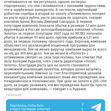
отчитываются не так регулярно, однако эксперты
подозревают, что они сталкиваются с похожими трудностями,
что и зарубежные конкуренты. В частности, крупнейший
добытчик серебра и второй по золоту «Полиметалл» потерял
на росте курса рубля, росте расходов по зарплате, говорит
аналитик Банка Москвы Дмитрий Скворцов. В первом
полугодии компания показала убытки в размере 7,7 млн долл.
Крупнейшая в России золотодобывающая компания «Полюс
Золото» за первое полугодие 2007 года по МСФО получила
убыток в размере 93 млн долл. против прибыли в 1,31 млн
долл. за первую половину прошлого года. Впрочем, компания
объясняет это реализацией опционной программы для
менеджмента. Тем не менее выручка компании выросла всего
на 4%, до 309 млн долл. Тем не менее в «Полюсе» с
оптимизмом смотрят на свои перспективы. Как отметил РБК
daily Валерий Рудаков, член совета директоров «Полюс
Золото», благодаря росту цен на золото становится
возможной реализация проектов, которые ранее казались
нерентабельными. Именно за счет благоприятной ценовой
конъюнктуры компания развивает такие месторождения, как
Нежданинское и Наталкинское. При цене на золото в 200—300
долл. за унцию развивать эти месторождения было бы просто
невыгодно для компании», — говорит г-н Рудаков.
Полезное
Подпишись, чтобы быть
в курсе последних новостей