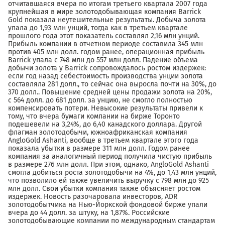
отчитавшаяся вчера по итогам третьего квартала 2007 года
крупнейшая в мире золотодобывающая компания Barrick
Gold показала неутешительные результаты. Добыча золота
упала до 1,93 млн унций, тогда как в третьем квартале
прошлого года этот показатель составлял 2,16 млн унций.
Прибыль компании в отчетном периоде составила 345 млн
против 405 млн долл. годом ранее, операционная прибыль
Barrick упала с 748 млн до 557 млн долл. Падение объема
добычи золота у Barrick сопровождалось ростом издержек:
если год назад себестоимость производства унции золота
составляла 281 долл., то сейчас она выросла почти на 30%, до
370 долл.. Повышение средней цены продажи золота на 20%,
с 564 долл. до 681 долл. за унцию, не смогло полностью
компенсировать потери. Невысокие результаты привели к
тому, что вчера бумаги компании на бирже Торонто
подешевели на 3,24%, до 6,40 канадского доллара. Другой
флагман золотодобычи, южноафриканская компания
AngloGold Ashanti, вообще в третьем квартале этого года
показала убытки в размере 311 млн долл. Годом ранее
компания за аналогичный период получила чистую прибыль
в размере 276 млн долл. При этом, однако, АngloGold Ashanti
смогла добиться роста золотодобычи на 4%, до 1,43 млн унций,
что позволило ей также увеличить выручку с 798 млн до 925
млн долл. Свои убытки компания также объясняет ростом
издержек. Новость разочаровала инвесторов, ADR
золотодобытчика на Нью-Йоркской фондовой бирже упали
вчера до 44 долл. за штуку, на 1,87%. Российские
золотодобывающие компании по международным стандартам