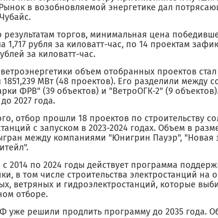
Рынок в возобновляемой энергетике дал потрясающ
 Чубайс.
о результатам торгов, минимальная цена победивш
а 1,717 рубля за киловатт-час, по 14 проектам заф
ублей за киловатт-час.
 ветроэнергетики объем отобранных проектов ста
 1851,239 МВт (48 проектов). Его разделили между 
рки ФРВ" (39 объектов) и "ВетроОГК-2" (9 объектов)
 до 2027 года.
ого, отбор прошли 18 проектов по строительству с
танций с запуском в 2023-2024 годах. Объем в разме
ыгран между компаниями "Юнигрин Пауэр", "Новая 
итейл".
 с 2014 по 2024 годы действует программа поддерж
ки, в том числе строительства электростанций на о
ых, ветряных и гидроэлектростанций, которые выб
ном отборе.
РФ уже решили продлить программу до 2035 года. 