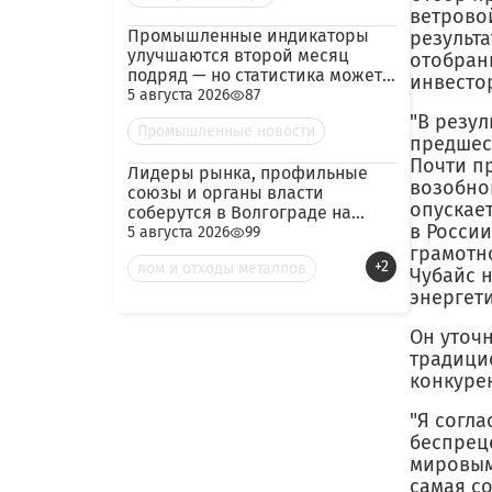
ветрово
Промышленные индикаторы
результ
улучшаются второй месяц
отобран
подряд — но статистика может
инвесто
скрывать логистический
5 августа 2026
87
кризис
"В резул
Промышленные новости
предшес
Почти пр
Лидеры рынка, профильные
возобно
союзы и органы власти
опускае
соберутся в Волгограде на
в России
конференцию по металлолому
5 августа 2026
99
и металлургии
грамотно
+2
лом и отходы металлов
Чубайс 
энергети
Он уточ
традици
конкурен
"Я согла
беспрец
мировым
самая с