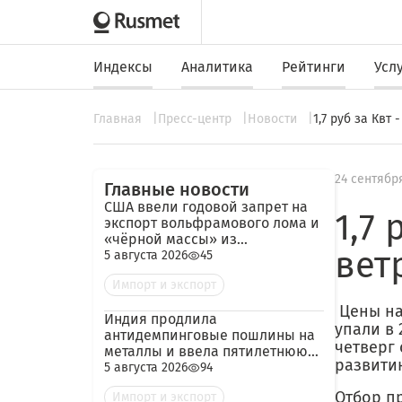
Индексы
Аналитика
Рейтинги
Усл
Главная
Пресс-центр
Новости
1,7 руб за Квт
24 сентябр
Главные новости
США ввели годовой запрет на
1,7 
экспорт вольфрамового лома и
«чёрной массы» из
вет
аккумуляторов
5 августа 2026
45
Импорт и экспорт
Цены на
Индия продлила
упали в 
антидемпинговые пошлины на
четверг
металлы и ввела пятилетнюю
развит
пошлину на импорт кокса из
5 августа 2026
94
России
Отбор п
Импорт и экспорт