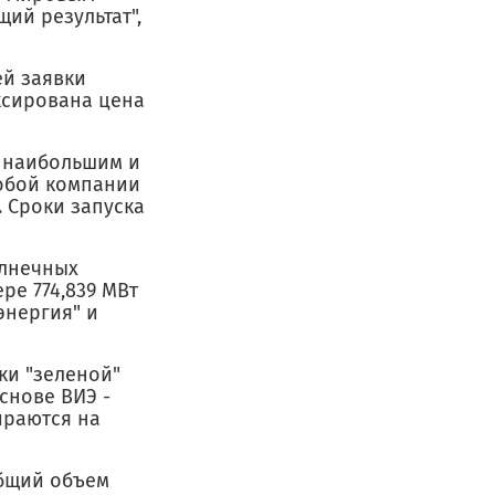
ий результат",
ей заявки
иксирована цена
л наибольшим и
собой компании
. Сроки запуска
олнечных
ре 774,839 МВт
энергия" и
ки "зеленой"
снове ВИЭ -
ираются на
Общий объем