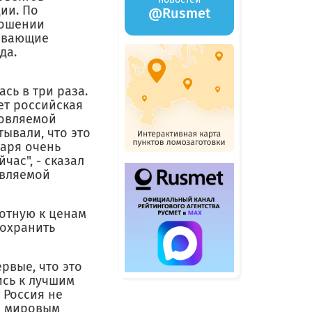
ии. По
@Rusmet
ношении
чивающие
да.
сь в три раза.
ет российская
новляемой
ывали, что это
даря очень
ас", - сказал
овляемой
лотную к ценам
сохранить
ервые, что это
ись к лучшим
 Россия не
им мировым