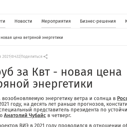
уги
Новости
Мероприятия
Бизнес-решения
 - новая цена ветряной энергетики
я 2021
432
Поделиться
руб за Квт - новая цена
ряной энергетики
 возобновляемую энергетику ветра и солнца в
Рос
2021 году, на десять лет раньше прогнозов, констат
 специальный представитель президента по устойч
ию
Анатолий Чубайс
в четверг.
роектов ВИЭ в 2021 году проводился в отношении о