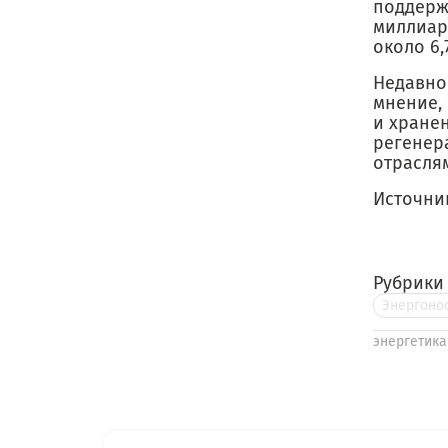
поддерж
миллиард
около 6,
Недавно
мнение,
и хранен
регенер
отрасля
Источни
Рубрики
Энергоно
энергетика