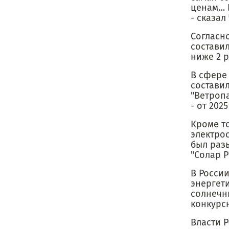
ценам… 
- сказал
Согласн
составил
ниже 2 р
В сфере
составил
"Ветропа
- от 2025
Кроме т
электрос
был раз
"Солар Р
В России
энергети
солнечн
конкурс
Власти 