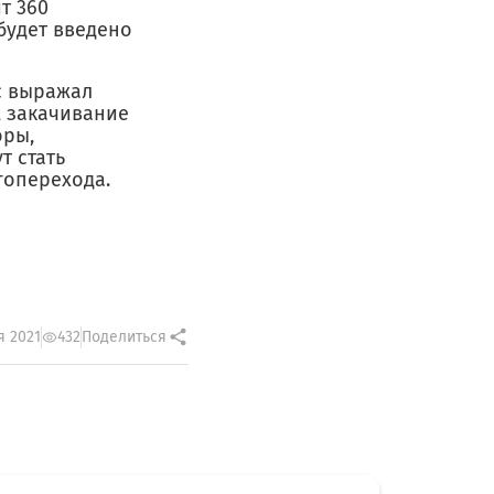
т 360
 будет введено
с выражал
, закачивание
оры,
т стать
гоперехода.
я 2021
432
Поделиться