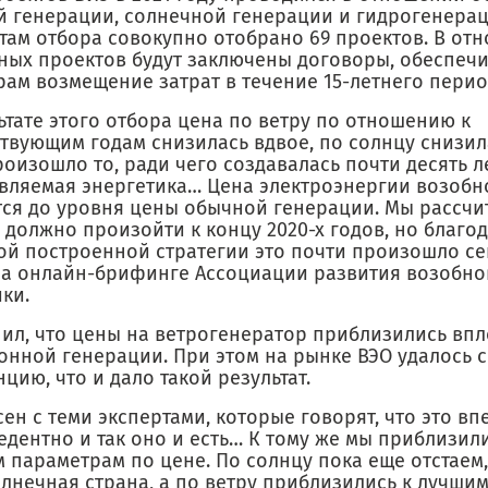
й генерации, солнечной генерации и гидрогенерац
атам отбора совокупно отобрано 69 проектов. В от
ных проектов будут заключены договоры, обеспе
рам возмещение затрат в течение 15-летнего перио
ьтате этого отбора цена по ветру по отношению к
твующим годам снизилась вдвое, по солнцу снизила
оизошло то, ради чего создавалась почти десять л
вляемая энергетика… Цена электроэнергии возоб
тся до уровня цены обычной генерации. Мы рассчит
 должно произойти к концу 2020-х годов, но благо
й построенной стратегии это почти произошло сейч
на онлайн-брифинге Ассоциации развития возобн
ки.
нил, что цены на ветрогенератор приблизились вп
онной генерации. При этом на рынке ВЭО удалось 
цию, что и дало такой результат.
сен с теми экспертами, которые говорят, что это вп
едентно и так оно и есть… К тому же мы приблизил
 параметрам по цене. По солнцу пока еще отстаем,
олнечная страна, а по ветру приблизились к лучш