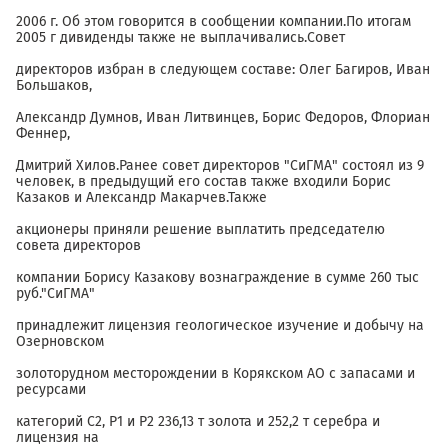
2006 г. Об этом говорится в сообщении компании.По итогам
2005 г дивиденды также не выплачивались.Совет
директоров избран в следующем составе: Олег Багиров, Иван
Большаков,
Александр Думнов, Иван Литвинцев, Борис Федоров, Флориан
Феннер,
Дмитрий Хилов.Ранее совет директоров "СиГМА" состоял из 9
человек, в предыдущий его состав также входили Борис
Казаков и Александр Макарчев.Также
акционеры приняли решение выплатить председателю
совета директоров
компании Борису Казакову вознаграждение в сумме 260 тыс
руб."СиГМА"
принадлежит лицензия геологическое изучение и добычу на
Озерновском
золоторудном месторождении в Корякском АО с запасами и
ресурсами
категорий С2, Р1 и Р2 236,13 т золота и 252,2 т серебра и
лицензия на