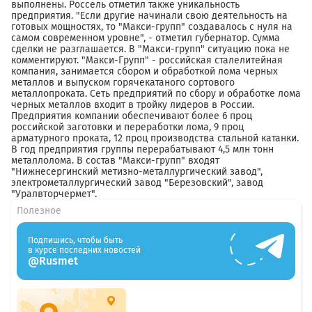
выполнены. Россель отметил также уникальность
предприятия. "Если другие начинали свою деятельность на
готовых мощностях, то "Макси-групп" создавалось с нуля на
самом современном уровне", - отметил губернатор. Сумма
сделки не разглашается. В "Макси-групп" ситуацию пока не
комментируют. "Макси-Групп" - российская сталелитейная
компания, занимается сбором и обработкой лома черных
металлов и выпуском горячекатаного сортового
металлопроката. Сеть предприятий по сбору и обработке лома
черных металлов входит в тройку лидеров в России.
Предприятия компании обеспечивают более 6 проц
российской заготовки и переработки лома, 9 проц
арматурного проката, 12 проц производства стальной катанки.
В год предприятия группы перерабатывают 4,5 млн тонн
металлолома. В состав "Макси-групп" входят
"Нижнесергинский метизно-металлургический завод",
электрометаллургический завод "Березовский", завод
"Уралвторчермет".
Полезное
Подпишись, чтобы быть
в курсе последних новостей
@Rusmet