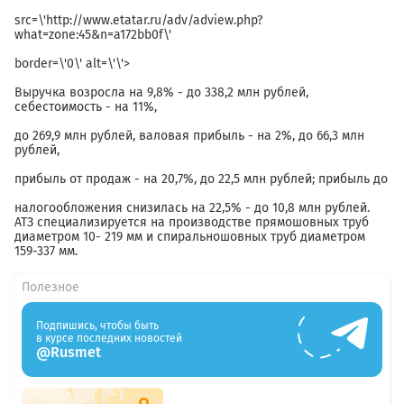
src=\'http://www.etatar.ru/adv/adview.php?
what=zone:45&n=a172bb0f\'
border=\'0\' alt=\'\'>
Выручка возросла на 9,8% - до 338,2 млн рублей,
себестоимость - на 11%,
до 269,9 млн рублей, валовая прибыль - на 2%, до 66,3 млн
рублей,
прибыль от продаж - на 20,7%, до 22,5 млн рублей; прибыль до
налогообложения снизилась на 22,5% - до 10,8 млн рублей.
АТЗ специализируется на производстве прямошовных труб
диаметром 10- 219 мм и спиральношовных труб диаметром
159-337 мм.
Полезное
Подпишись, чтобы быть
в курсе последних новостей
@Rusmet