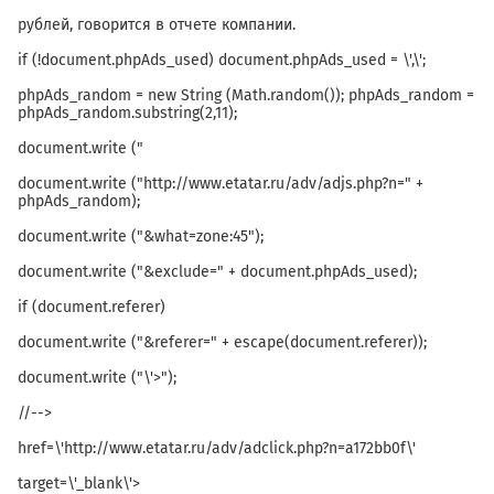
рублей, говорится в отчете компании.
if (!document.phpAds_used) document.phpAds_used = \',\';
phpAds_random = new String (Math.random()); phpAds_random =
phpAds_random.substring(2,11);
document.write ("
document.write ("http://www.etatar.ru/adv/adjs.php?n=" +
phpAds_random);
document.write ("&what=zone:45");
document.write ("&exclude=" + document.phpAds_used);
if (document.referer)
document.write ("&referer=" + escape(document.referer));
document.write ("\'>");
//-->
href=\'http://www.etatar.ru/adv/adclick.php?n=a172bb0f\'
target=\'_blank\'>