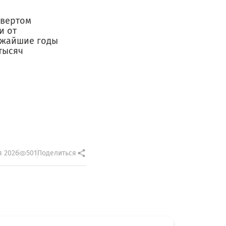
твертом
и от
ижайшие годы
тысяч
я 2026
501
Поделиться