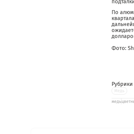
подталк
По алюм
квартала
дальней
ожидаетс
долларов
Фото: Sh
Рубрики
Медь
медь
цветн