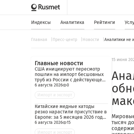
Индексы
Аналитика
Рейтинги
Усл
Главная
Пресс-центр
Новости
Аналитики не 
15 июня 20
Главные новости
США инициируют пересмотр
Ана
пошлин на импорт бесшовных
труб из России с действующей
обн
ставкой 209,72%
6 августа 2026
0
Импорт и экспорт
мак
Китайские медные катоды
резко нарастили присутствие в
Мировые
Европе: за 5 месяцев 2026 года
тысяч д
— 45 тыс. тонн
6 августа 2026
15
содержи
Импорт и экспорт