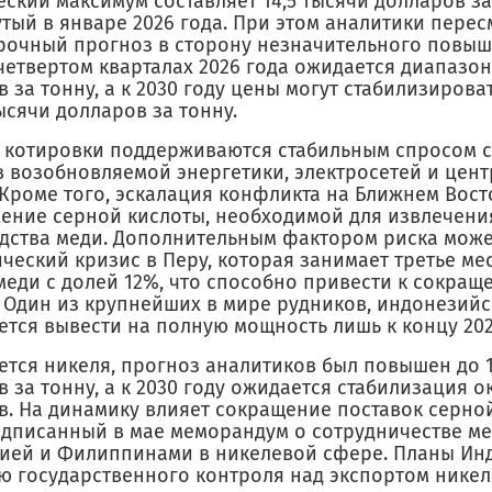
ский максимум составляет 14,5 тысячи долларов за
утый в январе 2026 года. При этом аналитики пере
рочный прогноз в сторону незначительного повыш
етвертом кварталах 2026 года ожидается диапазон 
 за тонну, а к 2030 году цены могут стабилизирова
тысячи долларов за тонну.
 котировки поддерживаются стабильным спросом 
в возобновляемой энергетики, электросетей и цен
 Кроме того, эскалация конфликта на Ближнем Вост
ение серной кислоты, необходимой для извлечени
дства меди. Дополнительным фактором риска может
ческий кризис в Перу, которая занимает третье ме
меди с долей 12%, что способно привести к сокращ
 Один из крупнейших в мире рудников, индонезийск
тся вывести на полную мощность лишь к концу 202
ется никеля, прогноз аналитиков был повышен до 1
 за тонну, а к 2030 году ожидается стабилизация о
в. На динамику влияет сокращение поставок серной
одписанный в мае меморандум о сотрудничестве м
ией и Филиппинами в никелевой сфере. Планы Ин
ю государственного контроля над экспортом никел