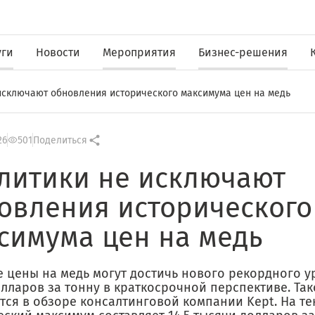
уги
Новости
Мероприятия
Бизнес-решения
исключают обновления исторического максимума цен на медь
26
501
Поделиться
литики не исключают
овления исторического
симума цен на медь
 цены на медь могут достичь нового рекордного ур
олларов за тонну в краткосрочной перспективе. Та
тся в обзоре консалтинговой компании Kept. На т