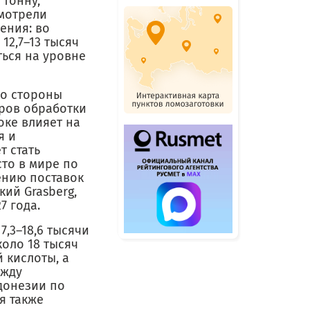
 тонну,
смотрели
ения: во
12,7–13 тысяч
ться на уровне
со стороны
тров обработки
оке влияет на
я и
 стать
сто в мире по
ению поставок
ий Grasberg,
7 года.
7,3–18,6 тысячи
коло 18 тысяч
 кислоты, а
ежду
донезии по
я также