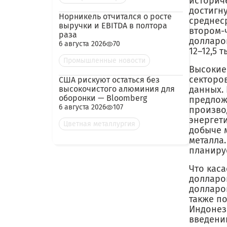
историче
достигн
Норникель отчитался о росте
среднес
выручки и EBITDA в полтора
втором-ч
раза
долларов
6 августа 2026
70
12–12,5 
Промышленные новости
Высокие
секторо
США рискуют остаться без
высокочистого алюминия для
данных.
оборонки — Bloomberg
предлож
6 августа 2026
107
произво
энергети
Цветная металлургия
добыче 
металла.
планируе
Что каса
долларов
долларо
также п
Индонез
введени