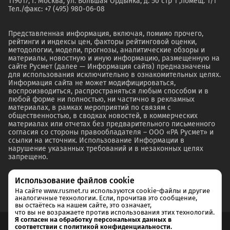
119017, г. Москва, ул. Большая Ордынка, д. 50 стр 1 ,помещ. 1/1
Тел./факс: +7 (495) 980-06-08
Представленная информация, включая, помимо прочего,
рейтинги и индексы цен, факторы рейтинговой оценки,
методологии, модели, прогнозы, аналитические обзоры и
материалы, новостную и иную информацию, размещенную на
сайте Русмет (далее — Информация сайта) предназначены
для использования исключительно в ознакомительных целях.
Информация сайта не может модифицироваться,
воспроизводиться, распространяться любым способом и в
любой форме ни полностью, ни частично в рекламных
материалах, в рамках мероприятий по связям с
общественностью, в сводках новостей, в коммерческих
материалах или отчетах без предварительного письменного
согласия со стороны правообладателя – ООО «РА Русмет» и
ссылки на источник. Использование Информации в
нарушение указанных требований и в незаконных целях
запрещено.
Использование файлов cookie
На сайте www.rusmet.ru используются cookie-файлы и другие
аналогичные технологии. Если, прочитав это сообщение,
вы остаётесь на нашем сайте, это означает,
что вы не возражаете против использования этих технологий.
Я согласен на обработку персональных данных в
соответствии с политикой конфиденциальности.
Согласие на обработку и хранение персональных данных