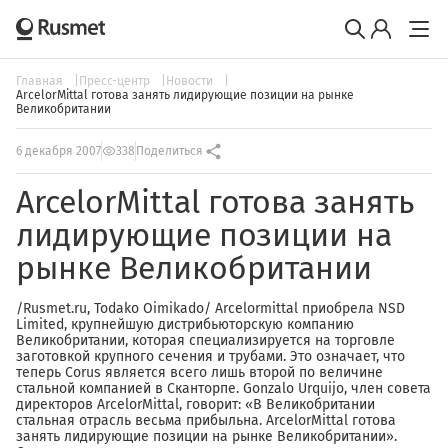
Главная
Пресс-центр
Новости
ArcelorMittal готова занять лидирующие позиции на рынке
Великобритании
6 декабря 2007
338
Поделиться
ArcelorMittal готова занять
лидирующие позиции на
рынке Великобритании
/Rusmet.ru, Todako Oimikado/ Arcelormittal приобрела NSD
Limited, крупнейшую дистрибьюторскую компанию
Великобритании, которая специализируется на торговле
заготовкой крупного сечения и трубами. Это означает, что
теперь Corus является всего лишь второй по величине
стальной компанией в Сканторпе. Gonzalo Urquijo, член совета
директоров ArcelorMittal, говорит: «В Великобритании
стальная отрасль весьма прибыльна. ArcelorMittal готова
занять лидирующие позиции на рынке Великобритании».