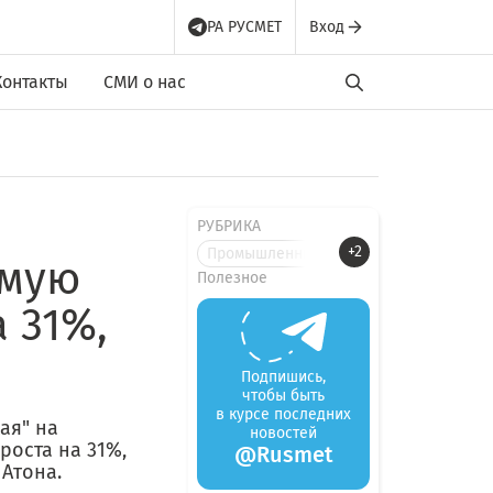
РА РУСМЕТ
Вход
Контакты
СМИ о нас
РУБРИКА
+2
Промышленные новости
емую
Полезное
 31%,
Подпишись,
чтобы быть
в курсе последних
ая" на
новостей
роста на 31%,
@Rusmet
 Атона.