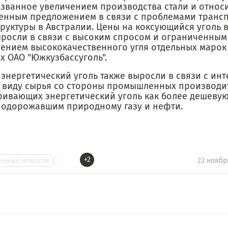
ызванное увеличением производства стали и относ
енным предложением в связи с проблемами транс
руктуры в Австралии. Цены на коксующийся уголь в
ыросли в связи с высоким спросом и ограниченным
ением высококачественного угля отдельных марок 
х ОАО "Южкузбассуголь".
энергетический уголь также выросли в связи с инт
 виду сырья со стороны промышленных производи
ривающих энергетический уголь как более дешеву
подорожавшим природному газу и нефти.
+2
нные новости
Э
23 ноябр