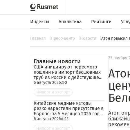
Индексы
Аналитика
Рейтинги
Усл
Главная
Пресс-центр
Новости
Атон повысил 
23 ноября 
Главные новости
США инициируют пересмотр
Ато
пошлин на импорт бесшовных
труб из России с действующей
цен
ставкой 209,72%
6 августа 2026
0
Импорт и экспорт
Бел
Китайские медные катоды
резко нарастили присутствие в
Атон оп
Европе: за 5 месяцев 2026 года
ближайши
— 45 тыс. тонн
6 августа 2026
15
рекоменд
Импорт и экспорт