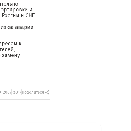
ительно
портировки и
 России и СНГ
из-за аварий
ересом к
телей,
ю замену
я 2007
317
Поделиться