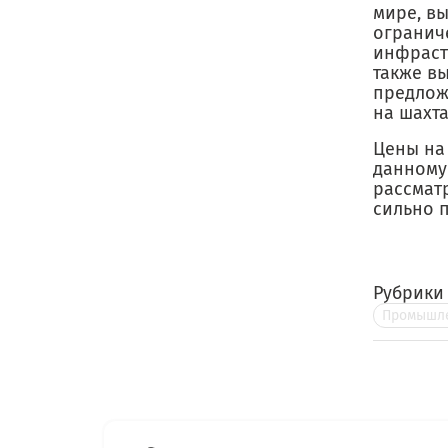
мире, в
огранич
инфраст
также в
предлож
на шахта
Цены на 
данному
рассмат
сильно 
Рубрики
Промышле