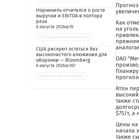
Прогноз
Норникель отчитался о росте
увеличен
выручки и EBITDA в полтора
раза
Как отм
6 августа 2026
70
на уголь
привлек
Промышленные новости
прежнем
аналога
США рискуют остаться без
высокочистого алюминия для
ОАО "Меч
оборонки — Bloomberg
производ
6 августа 2026
107
Планиру
Цветная металлургия
прогнозо
Атон пе
высокий
также ст
долгоср
$75/т, а
Цены на
начала э
также с