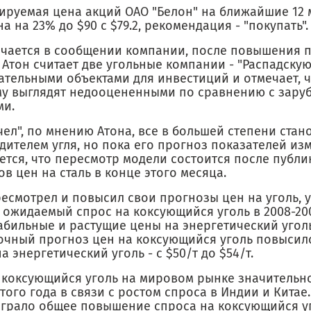
ируемая цена акций ОАО "Белон" на ближайшие 12 
а на 23% до $90 с $79.2, рекомендация - "покупать".
ечается в сообщении компании, после повышения 
 Атон считает две угольные компании - "Распадскую"
ательными объектами для инвестиций и отмечает, ч
у выглядят недооцененными по сравнению с зар
ми.
ел", по мнению Атона, все в большей степени стан
ителем угля, но пока его прогноз показателей изм
ется, что пересмотр модели состоится после публ
в цен на сталь в конце этого месяца.
ресмотрел и повысил свои прогнозы цен на уголь, 
 ожидаемый спрос на коксующийся уголь в 2008-200
абильные и растущие цены на энергетический уголь
очный прогноз цен на коксующийся уголь повысилс
 на энергетический уголь - с $50/т до $54/т.
 коксующийся уголь на мировом рынке значительн
того года в связи с ростом спроса в Индии и Китае
ыграло общее повышение спроса на коксующийся уг