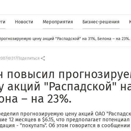
уги
Новости
Мероприятия
Бизнес-решения
прогнозируемую цену акций "Распадской" на 31%, Белона – на 23%.
2007
317
Поделиться
н повысил прогнозиру
у акций "Распадской" на
она – на 23%.
ределил прогнозируемую цену акций ОАО "Распадск
е 12 месяцев в $6.15, что предполагает потенциал 
ация - "покупать". Об этом говорится в сообщении