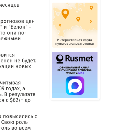
месяцев
прогнозов цен
 и "Белон" -
то они по-
убежными
овится
енен не будет.
икации новых
учитывая
9 годах, а
. В результате
я с $62/т до
о повысились с
. Свою роль
оль во всем