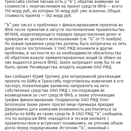
Транссиба (копия письма есть у “Ъ”), обратив внимание на
сложности с перечислением на проект средств ФНБ — всего
150 млрд руб., из которых 50 млрд руб. уже освоены. Общая
стоимость проекта — 562 млрд руб.
“Ъ” уже писал о проблемах с финансированием проектов из
ФНБ после принятия в августе постановления правительства
№1008, корректирующего порядок предоставления денег и
проверки их целевого использования (см. “Ъ” от 15 ноября).
По новым правилам средства должны быть потрачены за пять
дней после поступления. У ОАО РЖД возникли и другие
проблемы, в частности из-за необходимости обязательства
об обратном выкупе привилегированных акций (в обмен на
них выдаются деньги ФНБ). Закон запрещает кому бы то ни
было, кроме Росимущества, владеть акциями ОАО РЖД.
Как сообщает Юрий Трутнев, для непрерывной реализации
проекта по БАМу и Транссибу подготовлены изменения в его
паспорт, позволяющие временно направлять на него
собственные средства ОАО РЖД с последующим их
возмещением за счет средств ФНБ, а также уточняющие
график финансирования. Гендиректор ОАО РЖД Олег
Белозеров также ранее просил вице-премьера Аркадия
Дворковича дать компании возможность расплатиться за
работы по БАМу из своих средств. В ОАО РЖД “Ъ” сообщили,
что по вопросам ФНБ «находятся в тесном контакте с
правительством и встречают понимание», не уточнив объем
долга перед подрядчиками. Источник “Ъ”, знакомый с