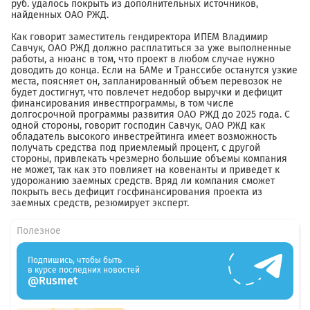
руб. удалось покрыть из дополнительных источников,
найденных ОАО РЖД.
Как говорит заместитель гендиректора ИПЕМ Владимир
Савчук, ОАО РЖД должно расплатиться за уже выполненные
работы, а нюанс в том, что проект в любом случае нужно
доводить до конца. Если на БАМе и Транссибе останутся узкие
места, поясняет он, запланированный объем перевозок не
будет достигнут, что повлечет недобор выручки и дефицит
финансирования инвестпрограммы, в том числе
долгосрочной программы развития ОАО РЖД до 2025 года. С
одной стороны, говорит господин Савчук, ОАО РЖД как
обладатель высокого инвестрейтинга имеет возможность
получать средства под приемлемый процент, с другой
стороны, привлекать чрезмерно большие объемы компания
не может, так как это повлияет на ковенанты и приведет к
удорожанию заемных средств. Вряд ли компания сможет
покрыть весь дефицит госфинансирования проекта из
заемных средств, резюмирует эксперт.
Полезное
Подпишись, чтобы быть
в курсе последних новостей
@Rusmet