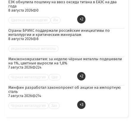
ЕЭК обнулила пошлину на ввоз оксида титана в ЕАЭС на два
года
8 августа 2026
0
+2
Цветная металлургия
Им
Страны БРИКС поддержали российские инициативы по
металлургии и критическим минералам
8 августа 2026
8
редкоземельные металлы
Минэкономразвития: за неделю чёрные металлы подешевели
на 1%, цветные выросли на 1,8%
7 августа 2026
224
+2
Черная металлургия
Цве
Минфин разработал законопроект об акцизе на импортную
сталь
7 августа 2026
214
+3
Черная металлургия
Зак