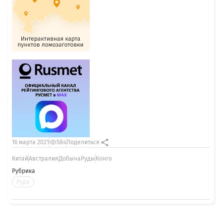
16 марта 2021
584
Поделиться
Китай
Австралия
ДобычаРуды
Конго
Рубрика
Руда