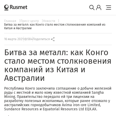
Главная
Пресс-центр
Новости
Битва за металл: как Конго стало местом столкновения компаний из
Китая и Австралии
16 марта 2021
584
Поделиться
Битва за металл: как Конго
стало местом столкновения
компаний из Китая и
Австралии
Республика Конго заключила соглашение о добыче железной
руды с местной и мало кому известной компанией Sangha
Mining. Правительство передало ей три лицензии на
разработку полезных ископаемых, которые ранее отозвало у
австралийских горнодобытчиков Avima iron-ore Limited,
Sundance Resources и Equatorial Resources Ltd EQX.AX.