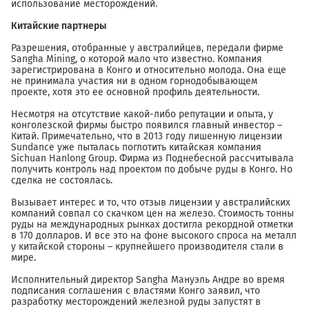
использование месторождений.
Китайские партнеры
Разрешения, отобранные у австралийцев, передали фирме
Sangha Mining, о которой мало что известно. Компания
зарегистрирована в Конго и относительно молода. Она еще
не принимала участия ни в одном горнодобывающем
проекте, хотя это ее основной профиль деятельности.
Несмотря на отсутствие какой-либо репутации и опыта, у
конголезской фирмы быстро появился главный инвестор –
Китай. Примечательно, что в 2013 году лишенную лицензии
Sundance уже пыталась поглотить китайская компания
Sichuan Hanlong Group. Фирма из Поднебесной рассчитывала
получить контроль над проектом по добыче руды в Конго. Но
сделка не состоялась.
Вызывает интерес и то, что отзыв лицензии у австралийских
компаний совпал со скачком цен на железо. Стоимость тонны
руды на международных рынках достигла рекордной отметки
в 170 долларов. И все это на фоне высокого спроса на металл
у китайской стороны – крупнейшего производителя стали в
мире.
Исполнительный директор Sangha Мануэль Андре во время
подписания соглашения с властями Конго заявил, что
разработку месторождений железной руды запустят в