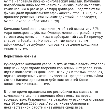
Avima направила письмо конголезским властям. Компания
потребовала либо восстановить лицензию, либо выплатить
компенсацию в размере 27 млрд долларов. Представители
фирмы дали правительству африканской страны 30 дней на
принятие решения. Если никаких действий не последует,
Avima намерена обратиться в суд.
Компания Sundance также хочет, чтобы ей выплатили 8,76
млрд долларов за убытки. Одновременно австралийцы уже
готовят документы для иска в арбитражный суд. Их примеру
следует и Equatorial. Но предприятие дало властям
африканской республики полгода на решение конфликта
мирным путем.
Корыстные мотивы
Руководство компаний уверено, что местные власти отозвали
лицензии ради удовлетворения корыстных интересов. Речь
идет о конголезских должностных лицах и третьих сторонах,
однако конкретные имена неизвестны. Представитель Avima
Сократ Василиадес назвал действия властей Конго
вопиющими и незаконными.
В то же время правительство республики настаивает, что
компании не смогли выполнить обязательства перед
государством. Разрешения на разработку рудников отозвали
еще 30 ноября 2020 года. Австралийцев обвинили в
некачественной работе и невыплате средств за