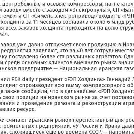
, центробежные и осевые компрессоры, нагнетател
 завод» вместе с заводом «Электропульт», СП «Бал
стемы» и СП «Сименс электропривод» входит в «РЭП
холдинга за 11 месяцев составила около 6 млрд руб
ы всех заказов холдинга приходится на долю струк
ма».
 завод уже давно отгружает свою продукцию в Иран
редприятия заявляют, что за 40 лет сотрудничеств
ку поставлено более ста различных агрегатов. Одн
и среди основных клиентов внешнего рынка значи
анское предприятие — Национальная иранская газ
нил РБК daily президент «РЭП Холдинга» Геннадий 
холдинг «производит всю гамму компрессорного об
де также сообщили, что в дальнейшем «РЭП Холдинг
ь свои позиции на иранском рынке за счет поставо
вания и проведения ремонта и реконструкции агре
авших ресурс.
ки считают иранский рынок перспективным для ро
троительных предприятий. «У России и Ирана дав
ия, сложившиеся еще во времена СССР, — напомина