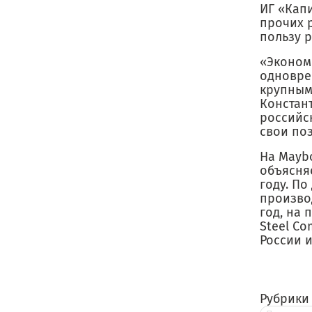
ИГ «Кап
прочих 
пользу 
«Эконом
одновре
крупным
Констант
российс
свои поз
На Maybo
объясняе
году. П
произво
год, на 
Steel C
России и
Рубрики