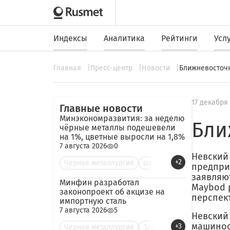
Индексы
Аналитика
Рейтинги
Усл
Главная
Пресс-центр
Новости
Ближневосточн
17 декабря
Главные новости
Минэкономразвития: за неделю
Бли
чёрные металлы подешевели
на 1%, цветные выросли на 1,8%
7 августа 2026
0
Невский
+2
Черная металлургия
Цве
предпри
заявляю
Минфин разработал
Maybod 
законопроект об акцизе на
перспек
импортную сталь
7 августа 2026
5
Невский
машинос
+3
Черная металлургия
Зак