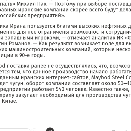
италъ» Михаил Пак. — Поэтому при выборе поставщ
равных иранские компании скорее всего будут дела
российских предприятий».
ика Ирана пользуется благами высоких нефтяных д
менно для нее ограничены возможности сотруднич
и западными игроками, — отмечает аналитик ИК «
ин Романов. — Как результат возникает поле для 
ких машиностроительных компаний, которые неско
иции в 90-е годы.
d поставки ранее не осуществлялись, что, возмож
тся тем, что данное производство начало работать
о данным иранских интернет-сайтов, Maybod Steel 
дит чугун, оборот компании составляет около 50—1
предприятии работает 540 человек. Известно также,
ompany закупает необходимый для производства чуг
 Китае.