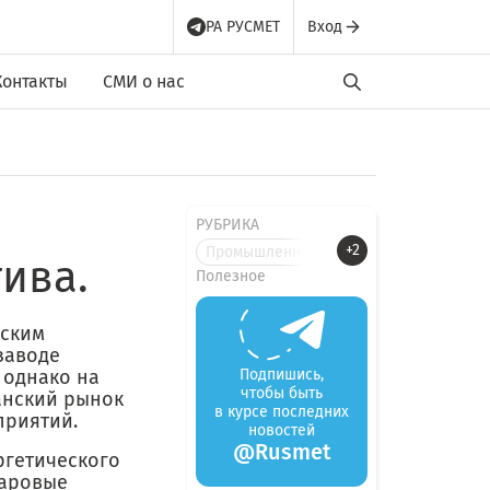
РА РУСМЕТ
Вход
Контакты
СМИ о нас
РУБРИКА
+2
Промышленные новости
ива.
Полезное
еским
заводе
 однако на
Подпишись,
чтобы быть
анский рынок
в курсе последних
приятий.
новостей
@Rusmet
ргетического
паровые