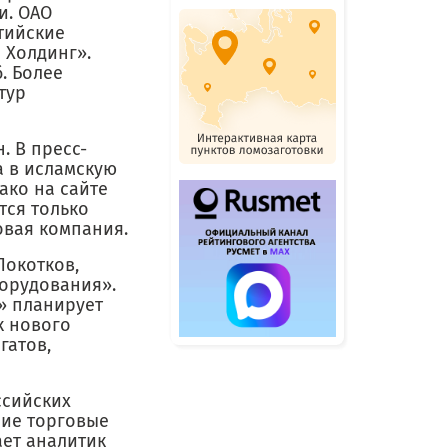
и. ОАО
тийские
 Холдинг».
. Более
тур
. В пресс-
а в исламскую
ако на сайте
тся только
овая компания.
Локотков,
орудования».
» планирует
к нового
гатов,
ссийских
ние торговые
ет аналитик