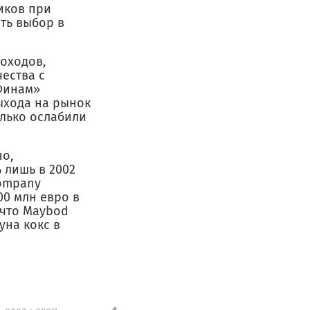
иков при
ть выбор в
оходов,
ества с
Финам»
выхода на рынок
лько ослабили
но,
 лишь в 2002
Company
00 млн евро в
 что Maybod
уна кокс в