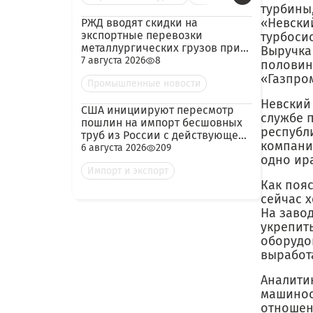
турбины
«Невский
РЖД вводят скидки на
экспортные перевозки
турбоси
металлургических грузов при
Выручка 
гарантированных объёмах
7 августа 2026
8
половин
«Газпро
Промышленные новости
Невский
США инициируют пересмотр
службе п
пошлин на импорт бесшовных
республи
труб из России с действующей
компани
ставкой 209,72%
6 августа 2026
209
одно ир
Импорт и экспорт
Как пояс
сейчас 
На заво
укрепит
оборудо
выработ
Аналити
машинос
отношен