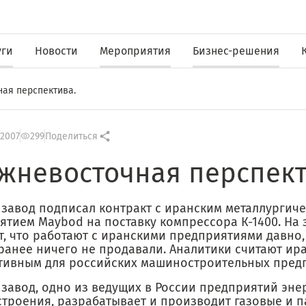
уги
Новости
Мероприятия
Бизнес-решения
ая перспектива.
 2007
299
Поделиться
жневосточная перспект
 завод подписал контракт с иранским металлургич
ятием Maybod на поставку компрессора К-1400. На 
т, что работают с иранскими предприятиями давно,
ранее ничего не продавали. Аналитики считают ир
тивным для российских машиностроительных пред
 завод, одно из ведущих в России предприятий эне
троения, разрабатывает и производит газовые и 