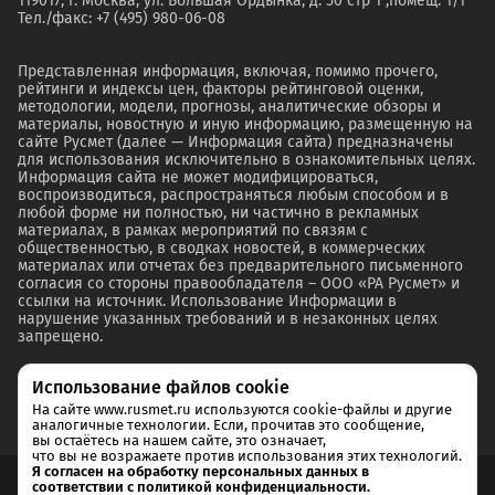
119017, г. Москва, ул. Большая Ордынка, д. 50 стр 1 ,помещ. 1/1
Тел./факс: +7 (495) 980-06-08
Представленная информация, включая, помимо прочего,
рейтинги и индексы цен, факторы рейтинговой оценки,
методологии, модели, прогнозы, аналитические обзоры и
материалы, новостную и иную информацию, размещенную на
сайте Русмет (далее — Информация сайта) предназначены
для использования исключительно в ознакомительных целях.
Информация сайта не может модифицироваться,
воспроизводиться, распространяться любым способом и в
любой форме ни полностью, ни частично в рекламных
материалах, в рамках мероприятий по связям с
общественностью, в сводках новостей, в коммерческих
материалах или отчетах без предварительного письменного
согласия со стороны правообладателя – ООО «РА Русмет» и
ссылки на источник. Использование Информации в
нарушение указанных требований и в незаконных целях
запрещено.
Использование файлов cookie
На сайте www.rusmet.ru используются cookie-файлы и другие
аналогичные технологии. Если, прочитав это сообщение,
вы остаётесь на нашем сайте, это означает,
что вы не возражаете против использования этих технологий.
Я согласен на обработку персональных данных в
соответствии с политикой конфиденциальности.
Согласие на обработку и хранение персональных данных