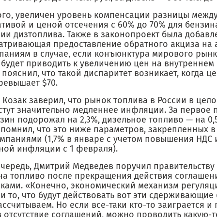
ого, увеличен уровень компенсации разницы межд
тивой и ценой отсечения с 60% до 70% для бензин
ии дизтоплива. Также в законопроект была добавле
атривающая предоставление обратного акциза на 
паниям в случае, если конъюнктура мирового рынк
 будет приводить к увеличению цен на внутреннем 
пояснил, что такой диспаритет возникает, когда ц
ревышает $70.
Козак заверил, что рынок топлива в России в цело
стут значительно медленнее инфляции. За первое 
зин подорожал на 2,3%, дизельное топливо — на 0,
апомнил, что это ниже параметров, закрепленных в
мпаниями (1,7% в январе с учетом повышения НДС 
ной инфляции с 1 февраля).
очередь, Дмитрий Медведев поручил правительству 
на топливо после прекращения действия соглашен
ками. «Конечно, экономический механизм регуляц
и то, что будут действовать вот эти сдерживающие
ассчитываем. Но если все-таки кто-то заиграется и 
в отсутствие соглашений, можно проводить какую-т