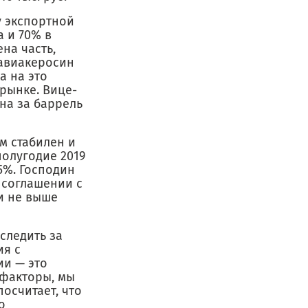
у экспортной
а и 70% в
на часть,
авиакеросин
а на это
рынке. Вице-
ена за баррель
м стабилен и
полугодие 2019
5%. Господин
 соглашении с
и не выше
следить за
ия с
ии — это
 факторы, мы
посчитает, что
о