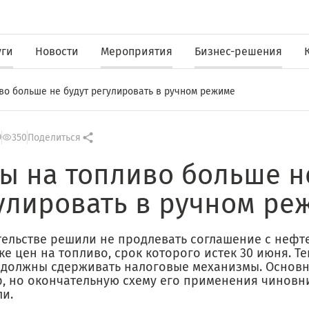
уги
Новости
Мероприятия
Бизнес-решения
во больше не будут регулировать в ручном режиме
9
350
Поделиться
ы на топливо больше н
улировать в ручном ре
тельстве решили не продлевать соглашение с неф
е цен на топливо, срок которого истек 30 июня. Те
 должны сдерживать налоговые механизмы. Основн
, но окончательную схему его применения чиновн
ли.