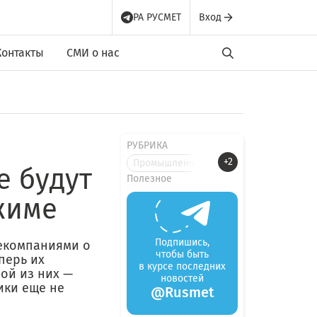
РА РУСМЕТ
Вход
Контакты
СМИ о нас
РУБРИКА
+2
Промышленные новости
е будут
Полезное
жиме
Подпишись,
текомпаниями о
чтобы быть
перь их
в курсе последних
ой из них —
новостей
ики еще не
@Rusmet