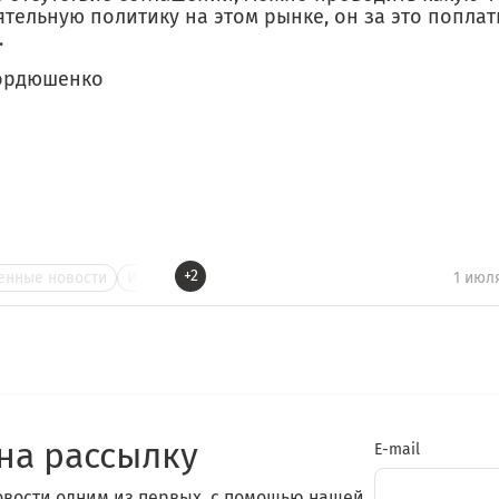
тельную политику на этом рынке, он за это поплат
.
ордюшенко
+2
нные новости
И
1 июл
на рассылку
E-mail
овости одним из первых, с помощью нашей