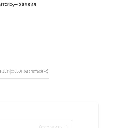
ится»,— заявил
я 2019
350
Поделиться
Отправить