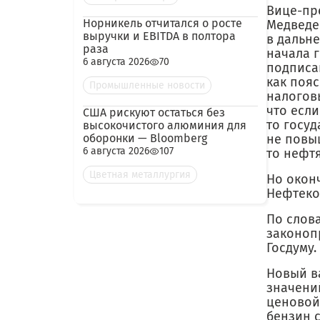
Вице-пр
Норникель отчитался о росте
Медведе
выручки и EBITDA в полтора
в дальн
раза
начала 
6 августа 2026
70
подписа
как пояс
Промышленные новости
налогов
что есл
США рискуют остаться без
то госу
высокочистого алюминия для
оборонки — Bloomberg
не повы
6 августа 2026
107
то нефт
Цветная металлургия
Но окон
Нефтеком
По слов
законоп
Госдуму.
Новый в
значени
ценовой
бензин с 