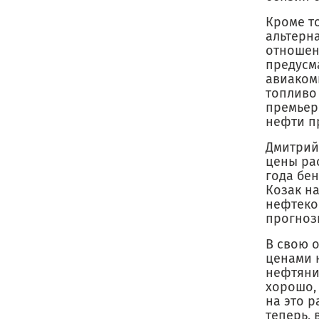
Кроме т
альтерна
отношен
предусм
авиаком
топливо
премьер 
нефти п
Дмитрий 
цены ра
года бен
Козак н
нефтеко
прогноз
В свою 
ценами 
нефтяни
хорошо, 
на это р
теперь, 