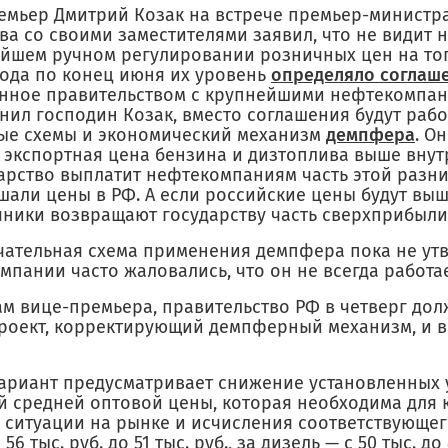
емьер Дмитрий Козак на встрече премьер-министр
ва со своими заместителями заявил, что не видит 
ейшем ручном регулировании розничных цен на топ
года по конец июня их уровень
определяло соглаш
нное правительством с крупнейшими нефтекомпани
нил господин Козак, вместо соглашения будут рабо
ые схемы и экономический механизм
демпфера
. О
и экспортная цена бензина и дизтоплива выше вну
дарство выплатит нефтекомпаниям часть этой разн
шали цены в РФ. А если российские цены будут выш
яники возвращают государству часть сверхприбыли
чательная схема применения демпфера пока не ут
пании часто жаловались, что он не всегда работа
ам вице-премьера, правительство РФ в четверг до
роект, корректирующий демпферный механизм, и в
ариант предусматривает снижение установленных
й средней оптовой цены, которая необходима для 
 ситуации на рынке и исчисления соответствующе
56 тыс. руб. до 51 тыс. руб., за дизель — с 50 тыс. до 