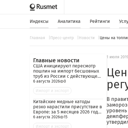
Индексы
Аналитика
Рейтинги
Усл
Главная
Пресс-центр
Новости
Цены на топли
1 июля 201
Главные новости
США инициируют пересмотр
Цен
пошлин на импорт бесшовных
труб из России с действующей
рег
ставкой 209,72%
6 августа 2026
0
Импорт и экспорт
В прави
Китайские медные катоды
заморозк
резко нарастили присутствие в
уровень
Европе: за 5 месяцев 2026 года
демпфер
— 45 тыс. тонн
6 августа 2026
15
утверди
Импорт и экспорт