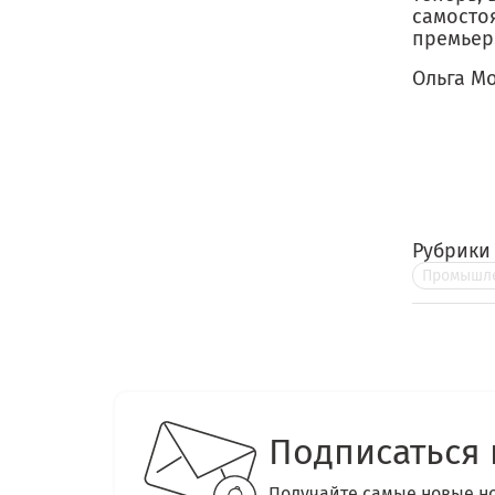
самостоя
премьер
Ольга М
Рубрики
Промышле
Подписаться 
Получайте самые новые н