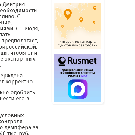
а Дмитрия
необходимости
ливо. С
ение
,
ями. С 1 июля,
тать
н предполагает,
трироссийской,
ицы, чтобы они
е экспортных,
.
верждена.
ет корректно.
лжно одобрить
нести его в
 условных
контроля
го демпфера за
46 тыс. руб.