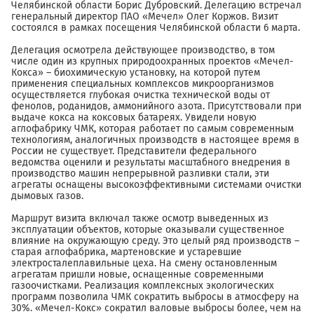
Челябинской области Борис Дубровский. Делегацию встречал
генеральный директор ПАО «Мечел» Олег Коржов. Визит
состоялся в рамках посещения Челябинской области 6 марта.
Делегация осмотрела действующее производство, в том
числе один из крупных природоохранных проектов «Мечел-
Кокса» – биохимическую установку, на которой путем
применения специальных комплексов микроорганизмов
осуществляется глубокая очистка технической воды от
фенолов, роданидов, аммонийного азота. Присутствовали при
выдаче кокса на коксовых батареях. Увидели новую
аглофабрику ЧМК, которая работает по самым современным
технологиям, аналогичных производств в настоящее время в
России не существует. Представители федерального
ведомства оценили и результаты масштабного внедрения в
производство машин непрерывной разливки стали, эти
агрегаты оснащены высокоэффективными системами очистки
дымовых газов.
Маршрут визита включал также осмотр выведенных из
эксплуатации объектов, которые оказывали существенное
влияние на окружающую среду. Это целый ряд производств –
старая аглофабрика, мартеновские и устаревшие
электросталеплавильные цеха. На смену остановленным
агрегатам пришли новые, оснащенные современными
газоочистками. Реализация комплексных экологических
программ позволила ЧМК сократить выбросы в атмосферу на
30%. «Мечел-Кокс» сократил валовые выбросы более, чем на