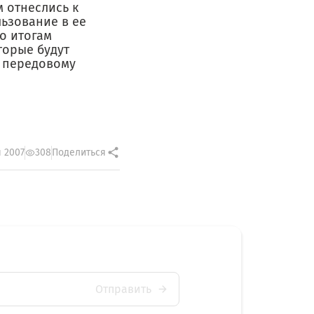
 отнеслись к
льзование в ее
о итогам
торые будут
о передовому
 2007
308
Поделиться
Отправить