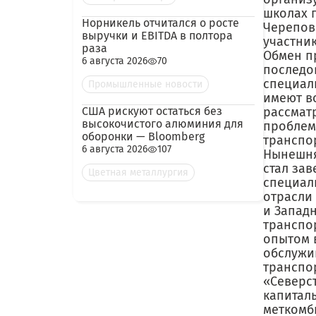
школах 
Норникель отчитался о росте
Черепов
выручки и EBITDA в полтора
участни
раза
Обмен п
6 августа 2026
70
последо
специал
Промышленные новости
имеют в
США рискуют остаться без
рассмат
высокочистого алюминия для
проблем
оборонки — Bloomberg
транспо
6 августа 2026
107
Нынешня
стал за
Цветная металлургия
специал
отрасли
и Запад
транспо
опытом 
обслужи
транспор
«Северс
капитал
меткомб