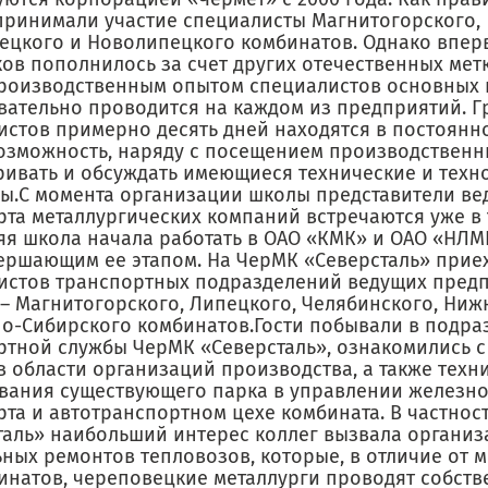
принимали участие специалисты Магнитогорского,
ецкого и Новолипецкого комбинатов. Однако впер
ков пополнилось за счет других отечественных мет
роизводственным опытом специалистов основных
вательно проводится на каждом из предприятий. 
истов примерно десять дней находятся в постоянно
озможность, наряду с посещением производственны
ривать и обсуждать имеющиеся технические и техн
ы.С момента организации школы представители ве
рта металлургических компаний встречаются уже в 
я школа начала работать в ОАО «КМК» и ОАО «НЛМ
вершающим ее этапом. На ЧерМК «Северсталь» прие
истов транспортных подразделений ведущих пред
 – Магнитогорского, Липецкого, Челябинского, Ниж
но-Сибирского комбинатов.Гости побывали в подра
ртной службы ЧерМК «Северсталь», ознакомились 
в области организаций производства, а также техн
вания существующего парка в управлении железн
та и автотранспортном цехе комбината. В частнос
таль» наибольший интерес коллег вызвала организ
ьных ремонтов тепловозов, которые, в отличие от 
инатов, череповецкие металлурги проводят собст