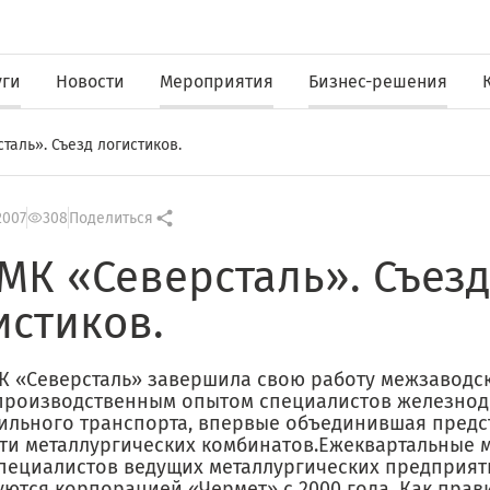
уги
Новости
Мероприятия
Бизнес-решения
таль». Съезд логистиков.
2007
308
Поделиться
МК «Северсталь». Съезд
истиков.
К «Северсталь» завершила свою работу межзаводс
производственным опытом специалистов железно
ильного транспорта, впервые объединившая предс
яти металлургических комбинатов.Ежеквартальные 
пециалистов ведущих металлургических предприят
ются корпорацией «Чермет» с 2000 года. Как прави