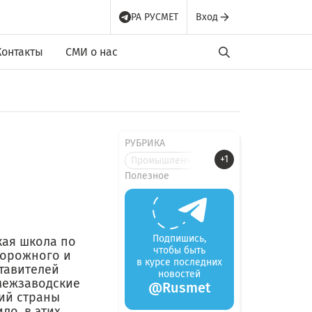
РА РУСМЕТ
Вход
Контакты
СМИ о нас
РУБРИКА
+1
Промышленные новости
Полезное
Подпишись,
кая школа по
чтобы быть
дорожного и
в курсе последних
тавителей
новостей
межзаводские
@Rusmet
ий страны
ло, в этих