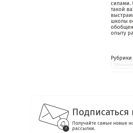
силами.
такой ва
выстраи
школы е
обобщен
опыту р
Рубрики
Промышле
Подписаться 
Получайте самые новые н
рассылки.