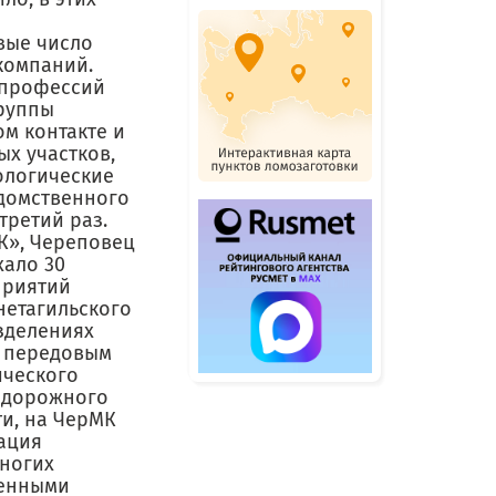
вые число
компаний.
 профессий
Группы
м контакте и
х участков,
ологические
домственного
третий раз.
К», Череповец
хало 30
приятий
нетагильского
зделениях
с передовым
ического
одорожного
ти, на ЧерМК
ация
многих
венными