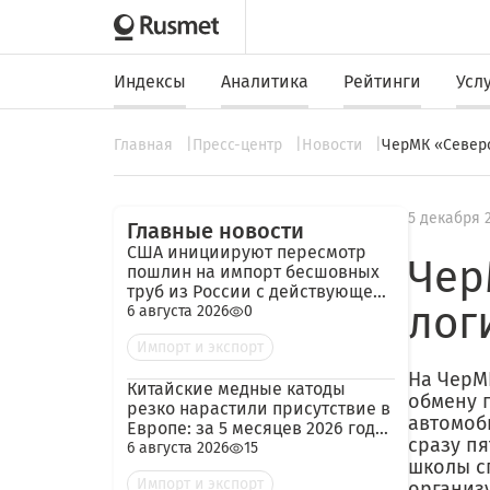
Индексы
Аналитика
Рейтинги
Усл
Главная
Пресс-центр
Новости
ЧерМК «Северс
5 декабря 
Главные новости
США инициируют пересмотр
Чер
пошлин на импорт бесшовных
труб из России с действующей
лог
ставкой 209,72%
6 августа 2026
0
Импорт и экспорт
На ЧерМ
Китайские медные катоды
обмену 
резко нарастили присутствие в
автомоб
Европе: за 5 месяцев 2026 года
сразу п
— 45 тыс. тонн
6 августа 2026
15
школы с
Импорт и экспорт
организу