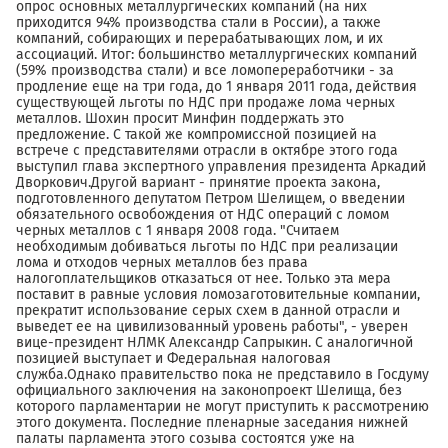
опрос основных металлургических компаний (на них
приходится 94% производства стали в России), а также
компаний, собирающих и перерабатывающих лом, и их
ассоциаций. Итог: большинство металлургических компаний
(59% производства стали) и все ломопереработчики - за
продление еще на три года, до 1 января 2011 года, действия
существующей льготы по НДС при продаже лома черных
металлов. Шохин просит Минфин поддержать это
предложение. С такой же компромиссной позицией на
встрече с представителями отрасли в октябре этого года
выступил глава экспертного управления президента Аркадий
Дворкович.Другой вариант - принятие проекта закона,
подготовленного депутатом Петром Шелищем, о введении
обязательного освобождения от НДС операций с ломом
черных металлов с 1 января 2008 года. "Считаем
необходимым добиваться льготы по НДС при реализации
лома и отходов черных металлов без права
налогоплательщиков отказаться от нее. Только эта мера
поставит в равные условия ломозаготовительные компании,
прекратит использование серых схем в данной отрасли и
выведет ее на цивилизованный уровень работы", - уверен
вице-президент НЛМК Александр Сапрыкин. С аналогичной
позицией выступает и Федеральная налоговая
служба.Однако правительство пока не представило в Госдуму
официального заключения на законопроект Шелища, без
которого парламентарии не могут приступить к рассмотрению
этого документа. Последние пленарные заседания нижней
палаты парламента этого созыва состоятся уже на