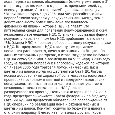
лома черных металлов, обходящийся бюджету ежегодно в $1
млрд, государство или его отдельных представителей, судя по
всему, устраивает.Лом как приемПо данным ассоциации
"Вторичные ресурсы", до 2006 года 90% российского лома
переработчики закупали у юридических лиц. Между тем в
действительности более 80% лома поставлялось
физическими лицами, которые НДС не платят. Это
питательная среда для появления фирм-однодневок и схем
незаконного возмещения НДС. Суть ясна: подставная фирма
покупает у населения лом без НДС, прибавляет к его цене
18% (ставка НДС) и продает добросовестному покупателю уже
с НДС. Тот предъявляет НДС к вычету, тем временем
поставщик растворяется, ничего не заплатив в бюджет. По
данным "Вторичных ресурсов", в итоге государство получало
НДС на сумму $235 млн, а возмещало на $1,15 млрд.В 2005 году
Госдума приняла поправку к Налоговому кодексу, по которой
с 1 января 2006 года торговля ломом как черных, так и
цветных металлов могла осуществляться без НДС. Льгота
носила добровольный характер.После массовых налоговых
проверок (в основном в цветной металлургии) налоговики
обнаружили, что отказ от льгот часто означает участие в
незаконных схемах возмещения НДС.Дальше
разворачивается просто детективная история. Весной 2007
года председатель комитета Совета федерации по бюджету
Евгений Бушмин предложил обязательное освобождение от
НДС операций по реализации лома и отходов черных и
цветных металлов. Комитет Госдумы по бюджету и налогам
отклонил поправку. Вместо нее появилась другая, якобы