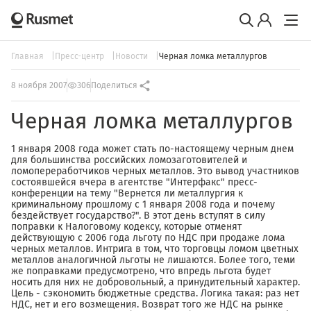
Главная
Пресс-центр
Новости
Черная ломка металлургов
8 ноября 2007
306
Поделиться
Черная ломка металлургов
1 января 2008 года может стать по-настоящему черным днем
для большинства российских ломозаготовителей и
ломопереработчиков черных металлов. Это вывод участников
состоявшейся вчера в агентстве "Интерфакс" пресс-
конференции на тему "Вернется ли металлургия к
криминальному прошлому с 1 января 2008 года и почему
бездействует государство?". В этот день вступят в силу
поправки к Налоговому кодексу, которые отменят
действующую с 2006 года льготу по НДС при продаже лома
черных металлов. Интрига в том, что торговцы ломом цветных
металлов аналогичной льготы не лишаются. Более того, теми
же поправками предусмотрено, что впредь льгота будет
носить для них не добровольный, а принудительный характер.
Цель - сэкономить бюджетные средства. Логика такая: раз нет
НДС, нет и его возмещения. Возврат того же НДС на рынке