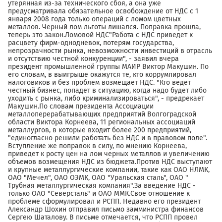
утерянная из-за технического сбоя, а она уже
предусматривала обязательное освобождение от НДС с 1
января 2008 года только операций с ломом цветных
металлов. Черный лом льготы лишался. Поправка прошла,
теперь это закон.Ломовой НДС"Работа с НДС приведет к
расцвету фирм-однодневок, потерям государства,
непрозрачности рынка, невозможности инвестиций в отрасль
и отсутствию честной конкуренции", - заявил вчера
президент промышленной группы МАИР Виктор Макушин. По
его словам, в выигрыше окажутся те, кто коррумпировал
налоговиков и без проблем возмещает НДС. "Кто ведет
честный бизнес, попадет в ситуацию, когда надо будет либо
уходить с рынка, либо криминализироваться", - предрекает
Макушин.По словам президента Ассоциации
металлоперерабатывающих предприятий Волгоградской
области Виктора Корнеева, 11 региональных ассоциаций
металлургов, в которые входит более 200 предприятий,
"единогласно решили работать без НДС и в правовом поле".
Вступление же поправок в силу, по мнению Корнеева,
приведет к росту цен на лом черных металлов и увеличению
объемов возмещения НДС из бюджета.Против НДС выступают
и крупные металлургические компании, такие как ОАО НЛМК,
ОАО "Мечел", ОАО ОЭМК, ОАО "Уральская сталь", ОАО "
Трубная металлургическая компания".За введение НДС -
только ОАО "Северсталь" и ОАО ММК.Свое отношение к
проблеме сформулировал и РСПП. Недавно его президент
Александр Шохин отправил письмо замминистра финансов
Сергею Шаталову. В письме отмечается, что РСПП провел