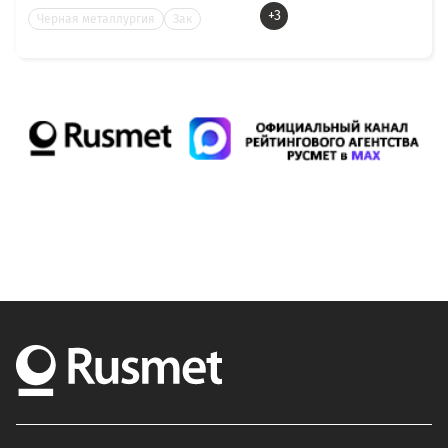
+3
Черная металлургия
Зак