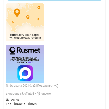
18 февраля 2021
458
Поделиться
дивиденды
RioTinto
BHP
Glencore
Источник
The Financial Times