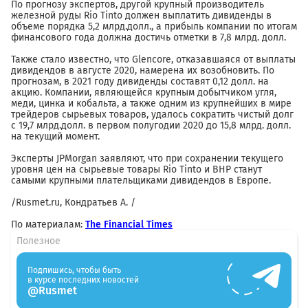
По прогнозу экспертов, другой крупный производитель
железной руды Rio Tinto должен выплатить дивиденды в
объеме порядка 5,2 млрд.долл., а прибыль компании по итогам
финансового года должна достичь отметки в 7,8 млрд. долл.
Также стало известно, что Glencore, отказавшаяся от выплаты
дивидендов в августе 2020, намерена их возобновить. По
прогнозам, в 2021 году дивиденды составят 0,12 долл. на
акцию. Компании, являющейся крупным добытчиком угля,
меди, цинка и кобальта, а также одним из крупнейших в мире
трейдеров сырьевых товаров, удалось сократить чистый долг
с 19,7 млрд.долл. в первом полугодии 2020 до 15,8 млрд. долл.
на текущий момент.
Эксперты JPMorgan заявляют, что при сохранении текущего
уровня цен на сырьевые товары Rio Tinto и BHP станут
самыми крупными плательщиками дивидендов в Европе.
/Rusmet.ru, Кондратьев А. /
По материалам:
The Financial Times
Полезное
Подпишись, чтобы быть
в курсе последних новостей
@Rusmet