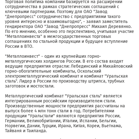
Торговая политика компании базируется на расширении
сотрудничества в рамках стратегических соглашений с
ключевыми партнерами. Поэтому для ОАО "Завод
"Днепропресс" сотрудничество с предприятиями такого
уровня интересно и взаимовыгодно", - заявил заместитель
гендиректора ОАО "Завод "Днепропресс" Михаил Деревянко.
По его мнению, особенно это перспективно, учитывая участие
"Металлоинвеста" в межгосударственных торговых
соглашениях по стальной продукции и будущее вступление
России в ВТО.
"Металлоинвест" - один из крупнейших горно-
металлургических холдингов России. В его состав входят
ведущие предприятия отрасли: Лебединский и Михайловский
горно-обогатительные комбинаты, Оскольский
электрометаллургический комбинат и комбинат "Уральская
сталь". Лидер в России по производству штрипса, трубных
заготовок и мостостали.
Металлургический комбинат "Уральская сталь" является
интегрированным российским производителем стали.
Производственные мощности предприятия рассчитаны на
выпуск более 4 млн тонн стали в год. Потребителями
продукции "Уральстали" являются предприятия России,
Германии, Великобритании, Италии, Испании, Бельгии,
Норвегии, Дании, Турции, Ирана, Китая, Кореи, Вьетнама,
Тайваня и Таиланда.