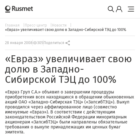
Главная
Пресс-центр
Новости
«Евраз» увеличивает свою долю в Западно-Сибирской ТЭЦ до 100%
28 января 2008
305
Поделиться
«Евраз» увеличивает свою
долю в Западно-
Сибирской ТЭЦ до 100%
«Евраз Груп С.А.» объявил о завершении процедуры
приобретения всех находящихся в обращении обыкновенных
акций ОАО «Западно-Сибирская ТЭЦ» («ЗапсибТЭЦ»). Выкуп
проводился через аффилированное лицо (совместно
именуемые «Евраз»). В соответствии с действующим
законодательством Российской Федерации миноритарным
акционерам «ЗапсибТЭЦ» были направлены обязательные
требования о выкупе принадлежащих им ценных бумаг
эмитента.