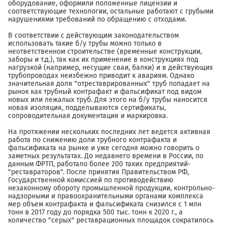
оборудование, оформили положенные лицензии и
соответствующие технологии, остальные работают с грубыми
нарушениями требований по обращению с отходами.
В соответствии с действующим законодательством
использовать такие б/у трубы можно только в
неответственном строительстве (временные конструкции,
заборы и т.д.), так как их применение в конструкциях под
нагрузкой (например, несущие сваи, балки) и в действующих
трубопроводах неизбежно приводит к авариям. Однако
значительная доля "отреставрированных" труб попадает на
рынок как трубный контрафакт и фальсификат под видом
новых или лежалых труб. Для этого на б/у трубы наносится
новая изоляция, подделываются сертификаты,
сопроводительная документация и маркировка.
На протяжении нескольких последних лет ведется активная
работа по снижению доли трубного контрафакта и
фальсификата на рынке и уже сегодня можно говорить о
заметных результатах. До недавнего времени в России, по
данным ФРТП, работало более 200 таких предприятий-
"реставраторов". После принятия Правительством РФ,
Государственной комиссией по противодействию
незаконному обороту промышленной продукции, контрольно-
надзорными и правоохранительными органами комплекса
мер объем контрафакта и фальсификата снизился с 1 млн
тонн в 2017 году до порядка 500 тыс. тонн к 2020 г., а
количество "серых" реставрационных площадок сократилось