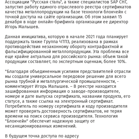
Ассоциации "Русская сталь", а также специалистов SAP СНГ,
запустил работу единого отраслевого реестра сертификатов
качества металлопродукции на базе технологи блокчейн с
точкой доступа на сайте организации. Об этом заявил 15
декабря в ходе онлайн-брифинга организации ее директор
Игорь Малышев.
Данная инициатива, которую в начале 2021 года планирует
поддержать также Группа ЧТПЗ, реализована в рамках
противодействия незаконному обороту контрафактной и
фальсифицированной металлопродукции. Эта проблема все
еще крайне актуальна для российского рынка: объем такой
продукции составляет, по экспертным оценкам, более 10%.
"Благодаря объединенным усилиям представителей отрасли
мы создали универсальное передовое решение для всего
рынка трубной и металлургической промышленности, -
комментирует Игорь Малышев. – В реестре находится
зашифрованная информация о заводе-производителе,
номере и дате выпуска сертификата, названии продукта, его
статусе, а также ссылка на электронный сертификат.
Потребитель по номеру сертификата и коду производителя
может проверять достоверность сертификатов, не теряя
времени на поиск сервиса производителя. Технология
"Блокчейн" обеспечит надежную защиту от
несанкционированных изменений.
В будущем точка доступа по адресу