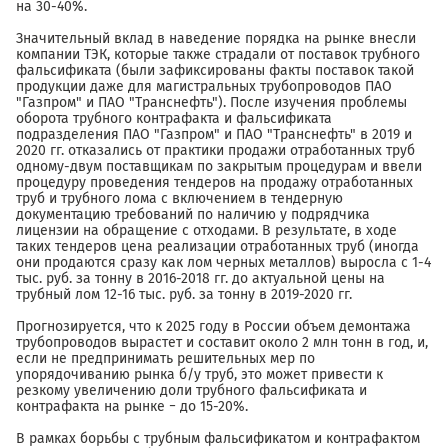
на 30-40%.
Значительный вклад в наведение порядка на рынке внесли
компании ТЭК, которые также страдали от поставок трубного
фальсификата (были зафиксированы факты поставок такой
продукции даже для магистральных трубопроводов ПАО
"Газпром" и ПАО "Транснефть"). После изучения проблемы
оборота трубного контрафакта и фальсификата
подразделения ПАО "Газпром" и ПАО "Транснефть" в 2019 и
2020 гг. отказались от практики продажи отработанных труб
одному-двум поставщикам по закрытым процедурам и ввели
процедуру проведения тендеров на продажу отработанных
труб и трубного лома с включением в тендерную
документацию требований по наличию у подрядчика
лицензии на обращение с отходами. В результате, в ходе
таких тендеров цена реализации отработанных труб (иногда
они продаются сразу как лом черных металлов) выросла с 1-4
тыс. руб. за тонну в 2016-2018 гг. до актуальной цены на
трубный лом 12-16 тыс. руб. за тонну в 2019-2020 гг.
Прогнозируется, что к 2025 году в России объем демонтажа
трубопроводов вырастет и составит около 2 млн тонн в год, и,
если не предпринимать решительных мер по
упорядочиванию рынка б/у труб, это может привести к
резкому увеличению доли трубного фальсификата и
контрафакта на рынке − до 15-20%.
В рамках борьбы с трубным фальсификатом и контрафактом