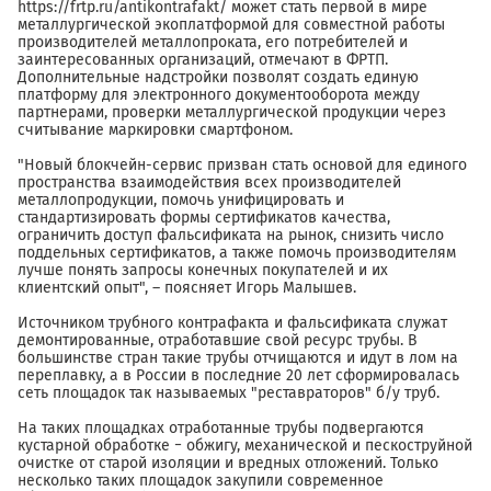
https://frtp.ru/antikontrafakt/ может стать первой в мире
металлургической экоплатформой для совместной работы
производителей металлопроката, его потребителей и
заинтересованных организаций, отмечают в ФРТП.
Дополнительные надстройки позволят создать единую
платформу для электронного документооборота между
партнерами, проверки металлургической продукции через
считывание маркировки смартфоном.
"Новый блокчейн-сервис призван стать основой для единого
пространства взаимодействия всех производителей
металлопродукции, помочь унифицировать и
стандартизировать формы сертификатов качества,
ограничить доступ фальсификата на рынок, снизить число
поддельных сертификатов, а также помочь производителям
лучше понять запросы конечных покупателей и их
клиентский опыт", – поясняет Игорь Малышев.
Источником трубного контрафакта и фальсификата служат
демонтированные, отработавшие свой ресурс трубы. В
большинстве стран такие трубы отчищаются и идут в лом на
переплавку, а в России в последние 20 лет сформировалась
сеть площадок так называемых "реставраторов" б/у труб.
На таких площадках отработанные трубы подвергаются
кустарной обработке − обжигу, механической и пескоструйной
очистке от старой изоляции и вредных отложений. Только
несколько таких площадок закупили современное