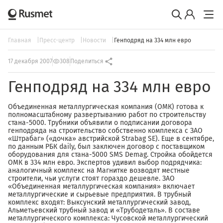
Главная
Пресс-центр
Новости
Генподряд на 334 млн евро
17 декабря 2007
308
Поделиться
Генподряд на 334 млн евро
Объединенная металлургическая компания (ОМК) готова к
полномасштабному развертыванию работ по строительству
стана-5000. Трубники объявили о подписании договора
генподряда на строительство собственно комплекса с ЗАО
«Штрабаг» («дочка» австрийской Strabag SE). Еще в сентябре,
по данным РБК daily, был заключен договор с поставщиком
оборудования для стана-5000 SMS Demag. Стройка обойдется
ОМК в 334 млн евро. Экспертов удивил выбор подрядчика:
аналогичный комплекс на Магнитке возводят местные
строители, чьи услуги стоят гораздо дешевле. ЗАО
«Объединенная металлургическая компания» включает
металлургические и сырьевые предприятия. В трубный
комплекс входят: Выксунский металлургический завод,
Альметьевский трубный завод и «Трубодеталь». В составе
металлургического комплекса: Чусовской металлургиче­ский