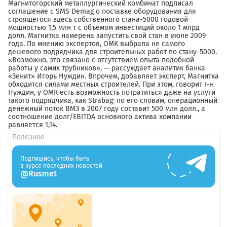
Магнитогорский металлургический комбинат подписал
соглашение с SMS Demag о поставке оборудования для
строящегося здесь собственного стана-5000 годовой
мощностью 1,5 млн т с объемом инвестиций около 1 млрд
долл. Магнитка намерена запустить свой стан в июле 2009
года. По мнению экспертов, ОМК выбрала не самого
дешевого подрядчика для строительных работ по стану-5000.
«Возможно, это связано с отсутствием опыта подобной
работы у самих трубников», — рассуждает аналитик банка
«Зенит» Игорь Нуждин. Впрочем, добавляет эксперт, Магнитка
обходится силами местных строителей. При этом, говорит г-н
Нуждин, у ОМК есть возможность потратиться даже на услуги
такого подрядчика, как Strabag: по его словам, операционный
денежный поток ВМЗ в 2007 году составит 500 млн долл., а
соотношение долг/EBITDA основного актива компании
равняется 1,14.
Полезное
Подпишись, чтобы быть
в курсе последних новостей
@Rusmet