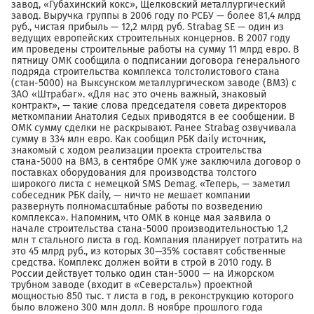
завод, «Губахинский кокс», Щелковский металлургический
завод. Выручка группы в 2006 году по РСБУ — более 81,4 млрд
руб., чистая прибыль — 12,2 млрд руб. Strabag SE — один из
ведущих европейских строительных концернов. В 2007 году
им проведены строительные работы на сумму 11 млрд евро. В
пятницу ОМК сообщила о подписании договора генерального
подряда строительства комплекса толстолистового стана
(стан-5000) на Выксунском металлургическом заводе (ВМЗ) с
ЗАО «Штрабаг». «Для нас это очень важный, знаковый
контракт», — такие слова председателя совета директоров
меткомпании Анатолия Седых приводятся в ее сообщении. В
ОМК сумму сделки не раскрывают. Ранее Strabag озвучивала
сумму в 334 млн евро. Как сообщил РБК daily источник,
знакомый с ходом реализации проекта строительства
стана-5000 на ВМЗ, в сентябре ОМК уже заключила договор о
поставках оборудования для производства толстого
широкого листа с немецкой SMS Demag. «Теперь, — заметил
собеседник РБК daily, — ничто не мешает компании
развернуть полномасштабные работы по возведению
комплекса». Напомним, что ОМК в конце мая заявила о
начале строительства стана-5000 производительностью 1,2
млн т стального листа в год. Компания планирует потратить на
это 45 млрд руб., из которых 30—35% составят собственные
средства. Комплекс должен войти в строй в 2010 году. В
России действует только один стан-5000 — на Ижорском
трубном заводе (входит в «Северсталь») проектной
мощностью 850 тыс. т листа в год, в реконструкцию которого
было вложено 300 млн долл. В ноябре прошлого года