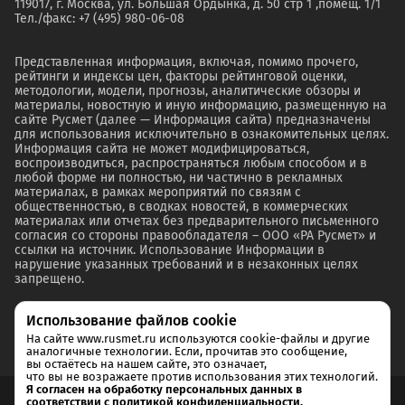
119017, г. Москва, ул. Большая Ордынка, д. 50 стр 1 ,помещ. 1/1
Тел./факс: +7 (495) 980-06-08
Представленная информация, включая, помимо прочего,
рейтинги и индексы цен, факторы рейтинговой оценки,
методологии, модели, прогнозы, аналитические обзоры и
материалы, новостную и иную информацию, размещенную на
сайте Русмет (далее — Информация сайта) предназначены
для использования исключительно в ознакомительных целях.
Информация сайта не может модифицироваться,
воспроизводиться, распространяться любым способом и в
любой форме ни полностью, ни частично в рекламных
материалах, в рамках мероприятий по связям с
общественностью, в сводках новостей, в коммерческих
материалах или отчетах без предварительного письменного
согласия со стороны правообладателя – ООО «РА Русмет» и
ссылки на источник. Использование Информации в
нарушение указанных требований и в незаконных целях
запрещено.
Использование файлов cookie
На сайте www.rusmet.ru используются cookie-файлы и другие
аналогичные технологии. Если, прочитав это сообщение,
вы остаётесь на нашем сайте, это означает,
что вы не возражаете против использования этих технологий.
Я согласен на обработку персональных данных в
соответствии с политикой конфиденциальности.
Согласие на обработку и хранение персональных данных