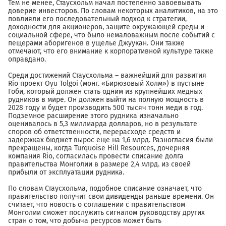
Тем не менее, Стаусхольм начал постепенно завоевывать
доверие инвесторов. По словам некоторых аналитиков, на это
повлияли его последовательный подход к стратегии,
доходности для акционеров, защите окружающей среды и
социальной сфере, что было немаловажным после событий с
пещерами аборигенов в ущелье Джуукан. Они также
отмечают, что его внимание к корпоративной культуре также
оправдано.
Среди достижений Стаусхольма – важнейший для развития
Rio проект Oyu Tolgoi (монг. «Бирюзовый Холм») в пустыне
Гоби, который должен стать одним из крупнейших медных
рудников в мире. Он должен выйти на полную мощность в
2028 году и будет производить 500 тысяч тонн меди в год.
Подземное расширение этого рудника изначально
оценивалось в 5,3 миллиарда долларов, но в результате
споров об ответственности, перерасходе средств и
задержках бюджет вырос еще на 1,6 млрд. Разногласия были
прекращены, когда Turquoise Hill Resources, дочерняя
компания Rio, согласилась провести списание долга
правительства Монголии в размере 2,4 млрд. из своей
прибыли от эксплуатации рудника.
По словам Стаусхольма, подобное списание означает, что
правительство получит свои дивиденды раньше времени. Он
считает, что новость о соглашении с правительством
Монголии сможет послужить сигналом руководству других
стран о том, что добыча ресурсов может быть