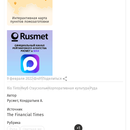
9 февраля 2022
491
Поделиться
Rio Tinto
Якуб Стаусхольм
Корпоративная культура
Руда
Автор
Русмет, Кондратьев А.
Источник
The Financial Times
Рубрика
+1
Руда
Цветная ме