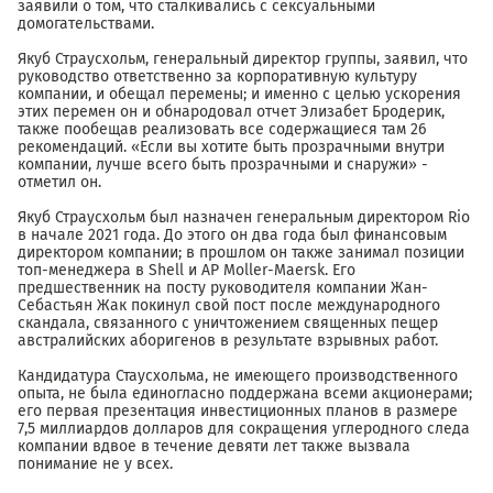
заявили о том, что сталкивались с сексуальными
домогательствами.
Якуб Страусхольм, генеральный директор группы, заявил, что
руководство ответственно за корпоративную культуру
компании, и обещал перемены; и именно с целью ускорения
этих перемен он и обнародовал отчет Элизабет Бродерик,
также пообещав реализовать все содержащиеся там 26
рекомендаций. «Если вы хотите быть прозрачными внутри
компании, лучше всего быть прозрачными и снаружи» -
отметил он.
Якуб Страусхольм был назначен генеральным директором Rio
в начале 2021 года. До этого он два года был финансовым
директором компании; в прошлом он также занимал позиции
топ-менеджера в Shell и AP Moller-Maersk. Его
предшественник на посту руководителя компании Жан-
Себастьян Жак покинул свой пост после международного
скандала, связанного с уничтожением священных пещер
австралийских аборигенов в результате взрывных работ.
Кандидатура Стаусхольма, не имеющего производственного
опыта, не была единогласно поддержана всеми акционерами;
его первая презентация инвестиционных планов в размере
7,5 миллиардов долларов для сокращения углеродного следа
компании вдвое в течение девяти лет также вызвала
понимание не у всех.