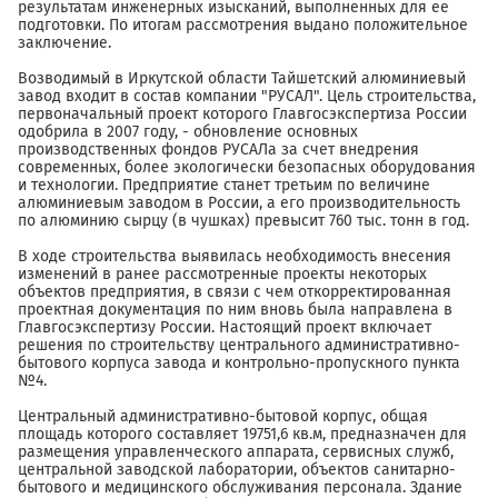
результатам инженерных изысканий, выполненных для ее
подготовки. По итогам рассмотрения выдано положительное
заключение.
Возводимый в Иркутской области Тайшетский алюминиевый
завод входит в состав компании "РУСАЛ". Цель строительства,
первоначальный проект которого Главгосэкспертиза России
одобрила в 2007 году, - обновление основных
производственных фондов РУСАЛа за счет внедрения
современных, более экологически безопасных оборудования
и технологии. Предприятие станет третьим по величине
алюминиевым заводом в России, а его производительность
по алюминию сырцу (в чушках) превысит 760 тыс. тонн в год.
В ходе строительства выявилась необходимость внесения
изменений в ранее рассмотренные проекты некоторых
объектов предприятия, в связи с чем откорректированная
проектная документация по ним вновь была направлена в
Главгосэкспертизу России. Настоящий проект включает
решения по строительству центрального административно-
бытового корпуса завода и контрольно-пропускного пункта
№4.
Центральный административно-бытовой корпус, общая
площадь которого составляет 19751,6 кв.м, предназначен для
размещения управленческого аппарата, сервисных служб,
центральной заводской лаборатории, объектов санитарно-
бытового и медицинского обслуживания персонала. Здание