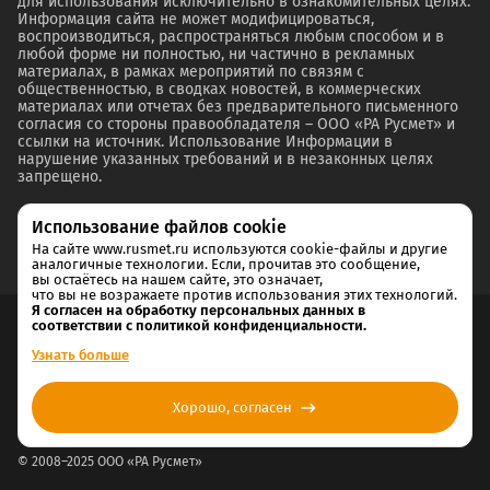
для использования исключительно в ознакомительных целях.
Информация сайта не может модифицироваться,
воспроизводиться, распространяться любым способом и в
любой форме ни полностью, ни частично в рекламных
материалах, в рамках мероприятий по связям с
общественностью, в сводках новостей, в коммерческих
материалах или отчетах без предварительного письменного
согласия со стороны правообладателя – ООО «РА Русмет» и
ссылки на источник. Использование Информации в
нарушение указанных требований и в незаконных целях
запрещено.
Использование файлов cookie
На сайте www.rusmet.ru используются cookie-файлы и другие
аналогичные технологии. Если, прочитав это сообщение,
вы остаётесь на нашем сайте, это означает,
что вы не возражаете против использования этих технологий.
Я согласен на обработку персональных данных в
соответствии с политикой конфиденциальности.
Согласие на обработку и хранение персональных данных
Узнать больше
Политика cookie
Хорошо, согласен
Политика конфиденциальности
© 2008–2025 ООО «РА Русмет»