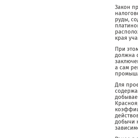
Закон п
налогов
руды, со
платино
располо
края уча
При этом
должна 
заключе
а сам ре
промышл
Для про
содержащ
добывае
Красноя
коэффиц
действо
добычи н
зависимо