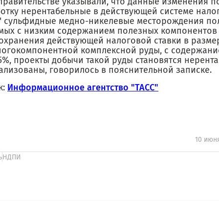
 правительстве указывали, что данные изменения п
ботку нерентабельные в действующей системе нал
" сульфидные медно-никелевые месторождения по
мых с низким содержанием полезных компонентов в
охранения действующей налоговой ставки в размере
ногокомпонентной комплексной руды, с содержани
,5%, проекты добычи такой руды становятся нерент
еализованы, говорилось в пояснительной записке.
к:
Информационное агентство "ТАСС"
10 июн
ь
НДПИ