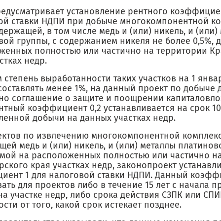
редусматривает установление рентного коэффициен
ой ставки НДПИ при добыче многокомпонентной к
держащей, в том числе медь и (или) никель, и (или)
вой группы, с содержанием никеля не более 0,5%,
женных полностью или частично на территории К
стках недр.
 степень выработанности таких участков на 1 январ
составлять менее 1%, на данный проект по добыче 
но соглашение о защите и поощрении капиталовло
нтный коэффициент 0,2 устанавливается на срок 10
енной добычи на данных участках недр.
ектов по извлечению многокомпонентной комплекс
ей медь и (или) никель, и (или) металлы платинов
мой на расположенных полностью или частично н
рского края участках недр, законопроект устанавл
иент 1 для налоговой ставки НДПИ. Данный коэфф
вать для проектов либо в течение 15 лет с начала
а участке недр, либо срока действия СЗПК или СПИ
сти от того, какой срок истекает позднее.