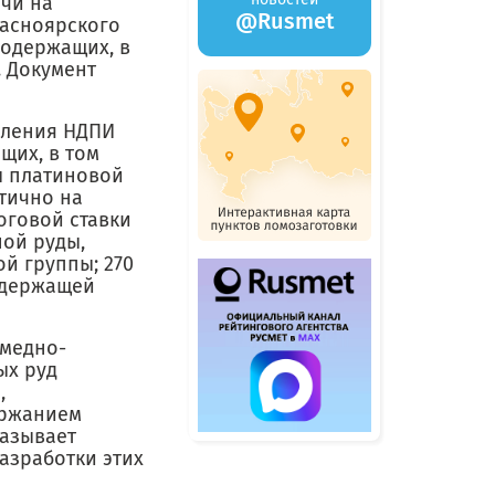
ычи на
@Rusmet
расноярского
содержащих, в
. Документ
сления НДПИ
щих, в том
ы платиновой
тично на
оговой ставки
ной руды,
ой группы; 270
одержащей
 медно-
ых руд
,
ержанием
казывает
азработки этих