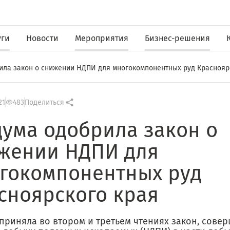
уги
Новости
Мероприятия
Бизнес-решения
ила закон о снижении НДПИ для многокомпонентных руд Краснояр
21
483
Поделиться
дума одобрила закон о
жении НДПИ для
гокомпонентных руд
сноярского края
 приняла во втором и третьем чтениях закон, сов