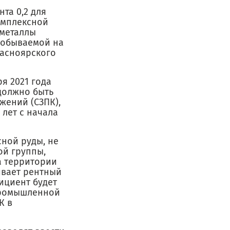
та 0,2 для
омплексной
 металлы
 добываемой на
расноярского
я 2021 года
должно быть
жений (СЗПК),
 лет с начала
ной руды, не
ой группы,
а территории
ивает рентный
ициент будет
 промышленной
К в