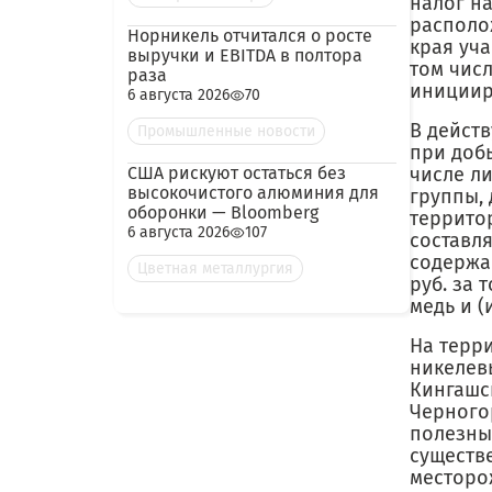
налог н
располо
Норникель отчитался о росте
края уч
выручки и EBITDA в полтора
том числ
раза
инициир
6 августа 2026
70
В дейст
Промышленные новости
при доб
США рискуют остаться без
числе ли
высокочистого алюминия для
группы,
оборонки — Bloomberg
террито
6 августа 2026
107
составля
содержащ
Цветная металлургия
руб. за
медь и (
На терр
никелев
Кингашс
Черного
полезны
существ
месторо