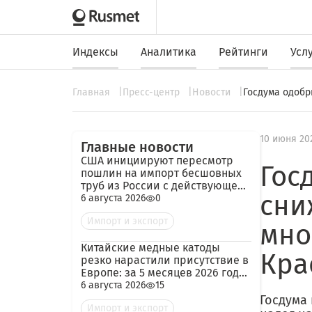
Индексы
Аналитика
Рейтинги
Усл
Главная
Пресс-центр
Новости
Госдума одобр
10 июня 20
Главные новости
США инициируют пересмотр
Гос
пошлин на импорт бесшовных
труб из России с действующей
сни
ставкой 209,72%
6 августа 2026
0
Импорт и экспорт
мно
Китайские медные катоды
Кра
резко нарастили присутствие в
Европе: за 5 месяцев 2026 года
— 45 тыс. тонн
6 августа 2026
15
Госдума
Импорт и экспорт