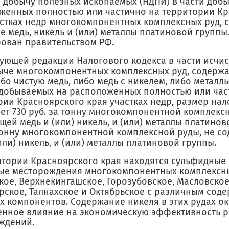
а добычу полезных ископаемых (НДПИ) в части доб
женных полностью или частично на территории К
астках недр многокомпонентных комплексных руд, 
е медь, никель и (или) металлы платиновой группы
ован правительством РФ.
вующей редакции Налогового кодекса в части исчи
ыче многокомпонентных комплексных руд, содержа
бо чистую медь, либо медь с никелем, либо металл
 добываемых на расположенных полностью или час
рии Красноярского края участках недр, размер нал
ет 730 руб. за тонну многокомпонентной комплекс
ей медь и (или) никель, и (или) металлы платинов
 тонну многокомпонентной комплексной руды, не с
или) никель, и (или) металлы платиновой группы.
итории Красноярского края находятся сульфидные
ые месторождения многокомпонентных комплексн
кое, Верхнекингашское, Горозубовское, Масловское
рское, Талнахское и Октябрьское с различным сод
х компонентов. Содержание никеля в этих рудах о
енное влияние на экономическую эффективность р
ждений.