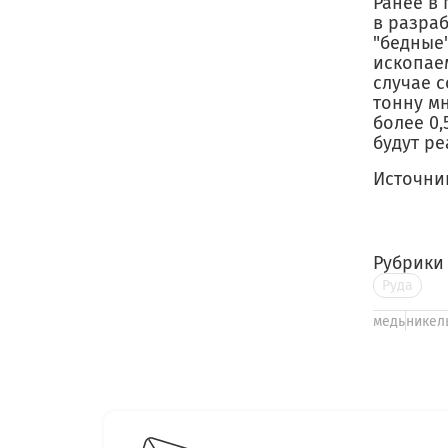
Ранее в
в разра
"бедные
ископае
случае с
тонну м
более 0
будут р
Источни
Рубрики
Руда
медь
никел