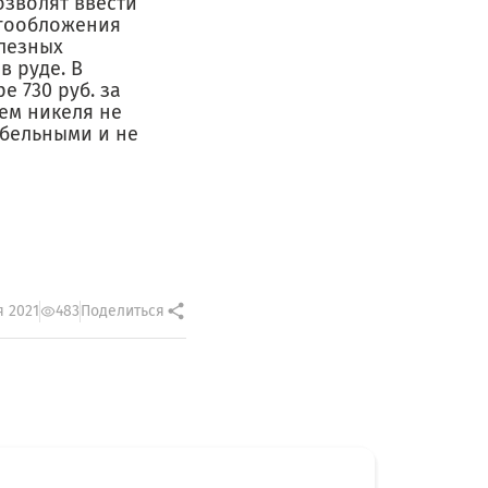
озволят ввести
огообложения
лезных
 руде. В
 730 руб. за
ем никеля не
абельными и не
я 2021
483
Поделиться