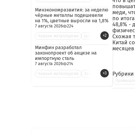
что в це
повышате
Минэкономразвития: за неделю
меди, ч
чёрные металлы подешевели
по итога
на 1%, цветные выросли на 1,8%
48,8% - 
7 августа 2026
224
физичес
+2
Схожая 
Черная металлургия
Цве
Китай со
Минфин разработал
месяцев 
законопроект об акцизе на
импортную сталь
7 августа 2026
214
+3
Рубрики
Черная металлургия
Зак
Промышле