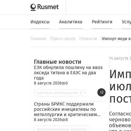
Индексы
Аналитика
Рейтинги
Усл
Главная
Пресс-центр
Новости
Импорт меди в
14 августа 
Главные новости
ЕЭК обнулила пошлину на ввоз
Имп
оксида титана в ЕАЭС на два
года
июл
8 августа 2026
0
+2
Цветная металлургия
Им
пос
Страны БРИКС поддержали
российские инициативы по
Согласн
металлургии и критическим
черново
минералам
8 августа 2026
8
объемов,
редкоземельные металлы