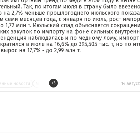
лом импортный тренд по меди в этом году в Китае 
льный. Так, по итогам июля в страну было ввезено 
то на 2,7% меньше прошлогоднего июльского показа
м семи месяцев года, с января по июль, рост импор
до 1,72 млн т. Июльский спад объясняется сокращен
ких закупок по импорту на фоне сильных внутренн
тенденция наблюдалась и по медному лому, импорт
кратился в июле на 16,6% до 395,505 тыс. т, но по и
вырос на 17,7% - до 2,99 млн т.
+3
нные новости
М
14 август