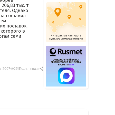
скорее
206,83 тыс. т
теля. Однако
та составил
ием
их поставок.
 которого в
тогам семи
а 2007
261
Поделиться