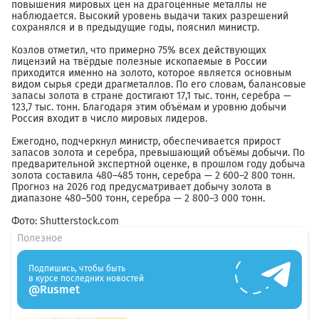
повышения мировых цен на драгоценные металлы не
наблюдается. Высокий уровень выдачи таких разрешений
сохранялся и в предыдущие годы, пояснил министр.
Козлов отметил, что примерно 75% всех действующих
лицензий на твёрдые полезные ископаемые в России
приходится именно на золото, которое является основным
видом сырья среди драгметаллов. По его словам, балансовые
запасы золота в стране достигают 17,1 тыс. тонн, серебра —
123,7 тыс. тонн. Благодаря этим объёмам и уровню добычи
Россия входит в число мировых лидеров.
Ежегодно, подчеркнул министр, обеспечивается прирост
запасов золота и серебра, превышающий объёмы добычи. По
предварительной экспертной оценке, в прошлом году добыча
золота составила 480–485 тонн, серебра — 2 600–2 800 тонн.
Прогноз на 2026 год предусматривает добычу золота в
диапазоне 480–500 тонн, серебра — 2 800–3 000 тонн.
Фото: Shutterstock.com
Полезное
Подпишись, чтобы быть
в курсе последних новостей
@Rusmet