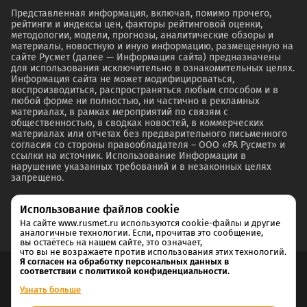
Представленная информация, включая, помимо прочего,
рейтинги и индексы цен, факторы рейтинговой оценки,
методологии, модели, прогнозы, аналитические обзоры и
материалы, новостную и иную информацию, размещенную на
сайте Русмет (далее — Информация сайта) предназначены
для использования исключительно в ознакомительных целях.
Информация сайта не может модифицироваться,
воспроизводиться, распространяться любым способом и в
любой форме ни полностью, ни частично в рекламных
материалах, в рамках мероприятий по связям с
общественностью, в сводках новостей, в коммерческих
материалах или отчетах без предварительного письменного
согласия со стороны правообладателя – ООО «РА Русмет» и
ссылки на источник. Использование Информации в
нарушение указанных требований и в незаконных целях
запрещено.
Использование файлов cookie
На сайте www.rusmet.ru используются cookie-файлы и другие
аналогичные технологии. Если, прочитав это сообщение,
вы остаётесь на нашем сайте, это означает,
что вы не возражаете против использования этих технологий.
Я согласен на обработку персональных данных в
соответствии с политикой конфиденциальности.
Согласие на обработку и хранение персональных данных
Узнать больше
Политика cookie