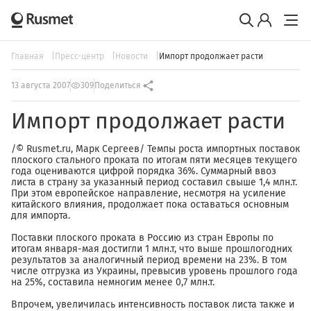
Главная
Пресс-центр
Новости
Импорт продолжает расти
13 августа 2007
309
Поделиться
Импорт продолжает расти
/© Rusmet.ru, Марк Сергеев/ Темпы роста импортных поставок
плоского стального проката по итогам пяти месяцев текущего
года оцениваются цифрой порядка 36%. Суммарный ввоз
листа в страну за указанный период составил свыше 1,4 млн.т.
При этом европейское направление, несмотря на усиление
китайского влияния, продолжает пока оставаться основным
для импорта.
Поставки плоского проката в Россию из стран Европы по
итогам января-мая достигли 1 млн.т, что выше прошлогодних
результатов за аналогичный период времени на 23%. В том
числе отгрузка из Украины, превысив уровень прошлого года
на 25%, составила немногим менее 0,7 млн.т.
Впрочем, увеличилась интенсивность поставок листа также и