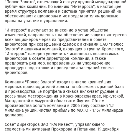
"Полюс Золото", отвечающей статусу крупной международной
публичной компании. По мнению "Интерроса", в настоящее
время структура компании и система принятия решений не
обеспечивают акционерам и их представителям должные
права на участие в управлении.
"Интеррос" выступает за внесение в устав общества
изменений, направленных на обеспечение защиты интересов
всех акционеров через их представителей в совете
директоров при совершении сделок с активами ОАО "Полюс
Золото" и акциями компаний, входящих в группу. Кроме того,
"Интеррос" намерен увеличить численность независимых
директоров в совете директоров компании, а также
предложить ряд мер, направленных на упорядочение
процедуры подготовки и проведения заседаний совета
директоров.
Компания "Полюс Золото" входит в число крупнейших
мировых производителей золота по объемам сырьевой базы
и производства. Ее портфель активов включает рудные и
россыпные месторождения в Красноярском крае, Иркутской,
Магаданской и Амурской областях и Якутии. Объем
производства золота компании в 2006 году составил 1,2
миллиона унций, чистая прибыль по МСФО - 1,157 миллиарда
долларов.
Совет директоров ЗАО "КМ Инвест", управляющего
совместными активами Прохорова и Потанина, 19 декабря