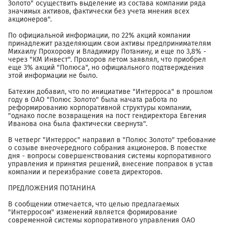
Золото" осуществить выделение из состава компании ряда
значимых активов, фактически без учета мнения всех
акционеров".
По официальной информации, по 22% акций компании
принадлежит разделяющим свои активы предпринимателям
Михаилу Прохорову и Владимиру Потанину, и еще по 3,8% -
через "КМ Инвест". Прохоров летом заявлял, что приобрел
еще 3% акций "Полюса", но официального подтверждения
этой информации не было.
Батехин добавил, что по инициативе "Интерроса" в прошлом
году в ОАО "Полюс Золото" была начата работа по
реформированию корпоративной структуры компании,
"однако после возвращения на пост гендиректора Евгения
Иванова она была фактически свернута".
В четверг "Интеррос" направил в "Полюс Золото" требование
о созыве внеочередного собрания акционеров. В повестке
дня - вопросы совершенствования системы корпоративного
управления и принятия решений, внесение поправок в устав
компании и переизбрание совета директоров.
ПРЕДЛОЖЕНИЯ ПОТАНИНА
В сообщении отмечается, что целью предлагаемых
"Интерросом" изменений является формирование
современной системы корпоративного управления ОАО