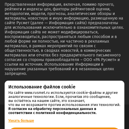
Представленная информация, включая, помимо прочего,
рейтинги и индексы цен, факторы рейтинговой оценки,
методологии, модели, прогнозы, аналитические обзоры и
материалы, новостную и иную информацию, размещенную на
сайте Русмет (далее — Информация сайта) предназначены
для использования исключительно в ознакомительных целях.
Информация сайта не может модифицироваться,
воспроизводиться, распространяться любым способом и в
любой форме ни полностью, ни частично в рекламных
материалах, в рамках мероприятий по связям с
общественностью, в сводках новостей, в коммерческих
материалах или отчетах без предварительного письменного
согласия со стороны правообладателя – ООО «РА Русмет» и
ссылки на источник. Использование Информации в
нарушение указанных требований и в незаконных целях
запрещено.
Использование файлов cookie
На сайте www.rusmet.ru используются cookie-файлы и другие
аналогичные технологии. Если, прочитав это сообщение,
вы остаётесь на нашем сайте, это означает,
что вы не возражаете против использования этих технологий.
Я согласен на обработку персональных данных в
соответствии с политикой конфиденциальности.
Согласие на обработку и хранение персональных данных
Узнать больше
Политика cookie