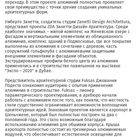
переходу. В этом проекте алюминий полностью проявляет
свои преимущества с точки зрения создания уникальных
архитектурных форм.
Умберто Занетти, создатель студии Zanetti Design Architettura,
представил проекты ZDA Занетти Дизайн Архитектура. Среди
наиболее значимых – жилой комплекс на Женевском озере с
фасадом и вертикальными элементами из облицованного
алюминия, комплекс зданий в Подмосковье, где все покрытия
выполнены из алюминия в сочетании с деревом, часть
сооружений гольфклуба с алюминиевыми защитными
внешними элементами и фасадами объектов.
Экструдированные профили белого цвета из алюминия
применялись и в строительстве павильонов на выставке
"Экспо – 2020" в Дубае.
Представитель архитектурной студии Fuksas Джованни
Подеста ознакомил аудиторию с опытом применения
алюминия в строительстве. Fuksas – пионер
параметрического проектирования, в архбюро начали
работать с алюминием после того, как поняли, что жесткость
стали существенно ограничивает возможности воплощения
архитектурных идей. Знаковым проектом является аэропорт в
Шеньчжене, который был полностью построен за два с
половиной года. Это стало возможным благодаря
использованию алюминия для обшивки корпуса. Крыша
аэропорта полностью состоит из трехмерных алюминиевых
модулей, что обеспечивает естественное освещение для