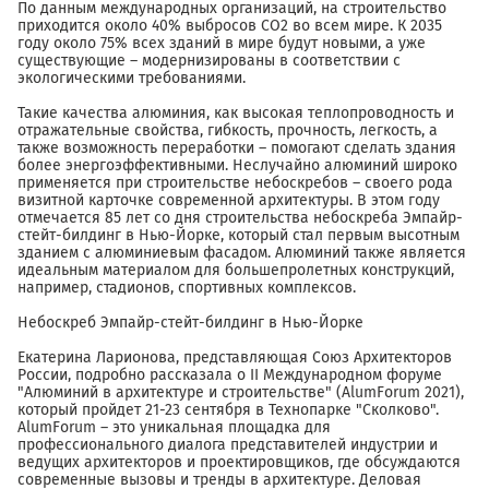
По данным международных организаций, на строительство
приходится около 40% выбросов СО2 во всем мире. К 2035
году около 75% всех зданий в мире будут новыми, а уже
существующие – модернизированы в соответствии с
экологическими требованиями.
Такие качества алюминия, как высокая теплопроводность и
отражательные свойства, гибкость, прочность, легкость, а
также возможность переработки – помогают сделать здания
более энергоэффективными. Неслучайно алюминий широко
применяется при строительстве небоскребов – своего рода
визитной карточке современной архитектуры. В этом году
отмечается 85 лет со дня строительства небоскреба Эмпайр-
стейт-билдинг в Нью-Йорке, который стал первым высотным
зданием с алюминиевым фасадом. Алюминий также является
идеальным материалом для большепролетных конструкций,
например, стадионов, спортивных комплексов.
Небоскреб Эмпайр-стейт-билдинг в Нью-Йорке
Екатерина Ларионова, представляющая Союз Архитекторов
России, подробно рассказала о II Международном форуме
"Алюминий в архитектуре и строительстве" (AlumForum 2021),
который пройдет 21-23 сентября в Технопарке "Сколково".
AlumForum – это уникальная площадка для
профессионального диалога представителей индустрии и
ведущих архитекторов и проектировщиков, где обсуждаются
современные вызовы и тренды в архитектуре. Деловая