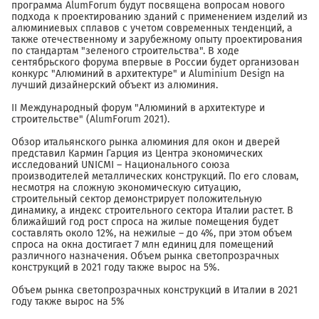
программа AlumForum будут посвящена вопросам нового
подхода к проектированию зданий с применением изделий из
алюминиевых сплавов с учетом современных тенденций, а
также отечественному и зарубежному опыту проектирования
по стандартам "зеленого строительства". В ходе
сентябрьского форума впервые в России будет организован
конкурс "Алюминий в архитектуре" и Aluminium Design на
лучший дизайнерский объект из алюминия.
II Международный форум "Алюминий в архитектуре и
строительстве" (AlumForum 2021).
Обзор итальянского рынка алюминия для окон и дверей
представил Кармин Гарция из Центра экономических
исследований UNICMI – Национального союза
производителей металлических конструкций. По его словам,
несмотря на сложную экономическую ситуацию,
строительный сектор демонстрирует положительную
динамику, а индекс строительного сектора Италии растет. В
ближайший год рост спроса на жилые помещения будет
составлять около 12%, на нежилые – до 4%, при этом объем
спроса на окна достигает 7 млн единиц для помещений
различного назначения. Объем рынка светопрозрачных
конструкций в 2021 году также вырос на 5%.
Объем рынка светопрозрачных конструкций в Италии в 2021
году также вырос на 5%