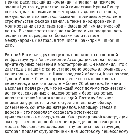
Никита Василевский из компании "Иплана" на примере
здания Центра художественной гимнастики Ирины Винер
показал, как алюминий может придать зданию легкость,
воздушность и изящество. Компания принимала участие в
строительстве фасада здания, а также анодировании и
монтировании его элементов – фасадной гимнастической
ленты. Высокие эстетические свойства и инновационность
здания подтверждаются большим количеством
международных наград, в том числе Гран-при AlumForum
2019.
Евгений Васильев, руководитель проектов транспортной
инфраструктуры Алюминиевой Ассоциации, сделал обзор
архитектурных решений в мостостроении. Он напомнил, что с
2017 года в нашей стране установлено восемь алюминиевых
пешеходных мостов – в Нижегородской области, Красноярске,
Туле и Москве. Сейчас строятся еще шесть пешеходных
переходов, а всего в работе – более 20 объектов. Евгений
Васильев подчеркнул, что каждый мост помимо технический
аспектов, связанных с надежностью и безопасностью,
является точкой притяжения людей. Поэтому большое
внимание уделяется архитектуре и внешнему облику,
освещению, сочетанию материалов, например, стекла и
дерева – это позволяет создавать эстетически
привлекательные сооружения. Как пример такой конструкции
эксперт назвал волнообразное ограждение пешеходного
моста в Московском зоопарке – гнутая витая конструкция,
которая придает футуристичный вид мостовому пешеходному