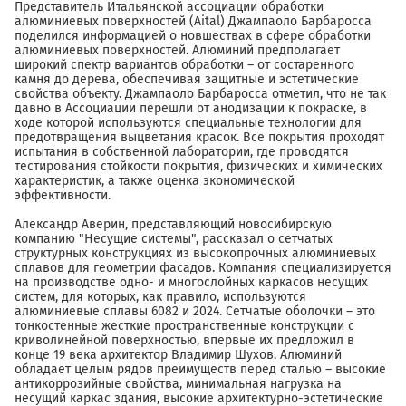
Представитель Итальянской ассоциации обработки
алюминиевых поверхностей (Aital) Джампаоло Барбаросса
поделился информацией о новшествах в сфере обработки
алюминиевых поверхностей. Алюминий предполагает
широкий спектр вариантов обработки – от состаренного
камня до дерева, обеспечивая защитные и эстетические
свойства объекту. Джампаоло Барбаросса отметил, что не так
давно в Ассоциации перешли от анодизации к покраске, в
ходе которой используются специальные технологии для
предотвращения выцветания красок. Все покрытия проходят
испытания в собственной лаборатории, где проводятся
тестирования стойкости покрытия, физических и химических
характеристик, а также оценка экономической
эффективности.
Александр Аверин, представляющий новосибирскую
компанию "Несущие системы", рассказал о сетчатых
структурных конструкциях из высокопрочных алюминиевых
сплавов для геометрии фасадов. Компания специализируется
на производстве одно- и многослойных каркасов несущих
систем, для которых, как правило, используются
алюминиевые сплавы 6082 и 2024. Сетчатые оболочки – это
тонкостенные жесткие пространственные конструкции с
криволинейной поверхностью, впервые их предложил в
конце 19 века архитектор Владимир Шухов. Алюминий
обладает целым рядов преимуществ перед сталью – высокие
антикоррозийные свойства, минимальная нагрузка на
несущий каркас здания, высокие архитектурно-эстетические