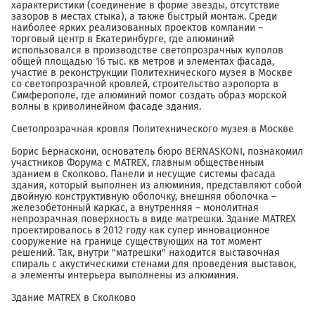
характеристики (соединение в форме звезды, отсутствие
зазоров в местах стыка), а также быстрый монтаж. Среди
наиболее ярких реализованных проектов компании –
торговый центр в Екатеринбурге, где алюминий
использовался в производстве светопрозрачных куполов
общей площадью 16 тыс. кв метров и элементах фасада,
участие в реконструкции Политехнического музея в Москве
со светопрозрачной кровлей, строительство аэропорта в
Симферополе, где алюминий помог создать образ морской
волны в криволинейном фасаде здания.
Светопрозрачная кровля Политехнического музея в Москве
Борис Бернаскони, основатель бюро BERNASKONI, познакомил
участников Форума с MATREX, главным общественным
зданием в Сколково. Панели и несущие системы фасада
здания, который выполнен из алюминия, представляют собой
двойную конструктивную оболочку, внешняя оболочка –
железобетонный каркас, а внутренняя – монолитная
непрозрачная поверхность в виде матрешки. Здание MATREX
проектировалось в 2012 году как супер инновационное
сооружение на границе существующих на тот момент
решений. Так, внутри "матрешки" находится выставочная
спираль с акустическими стенами для проведения выставок,
а элементы интерьера выполнены из алюминия.
Здание MATREX в Сколково