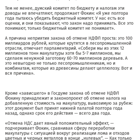
Тем не менее, думский комитет по бюджету и налогам эти
доводы не впечатляют, продолжает Фокин: «Я уже полтора
года пытаюсь убедить бюджетный комитет. У нас есть все
оценки, и они показывают, что закон надо принимать. Все это
понимают, только бюджетный комитет не понимает».
А причина неприятия закона об отмене НДФЛ проста: это 100
миллиардов рублей, которые крутятся в лесопромышленной
отрасли, отмечает парламентарий. «Собери мы из этих 12
миллионов тонн макулатуры хотя бы 5−7 миллионов, мы
сделаем ненужной заготовку 60−70 миллионов деревьев. А
это невыгодно не только лесопромышленникам, но и
комбинатам, которые из древесины делают целлюлозу. Вот и
вся причина».
Кроме «зависшего» в Госдуме закона об отмене НДФЛ
Фокину принадлежит и законопроект об отмене налога на
добавленную стоимость на макулатуру, вывозимую за рубеж:
этот документ был принят нижней палатой полтора года
назад, однако срок его действия — всего два года.
«Отмена НДС дает явный положительный эффект, —
подчеркивает Фокин, сравнивая сферу переработки
макулатуры с ситуацией вокруг реализации лома и отходов
цветных и черных металлов в конце „нулевых“. — Как только