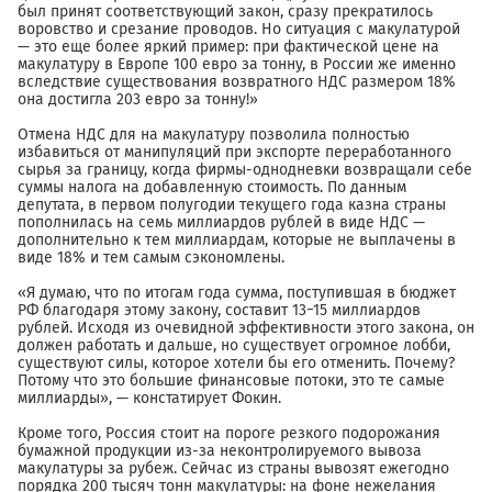
был принят соответствующий закон, сразу прекратилось
воровство и срезание проводов. Но ситуация с макулатурой
— это еще более яркий пример: при фактической цене на
макулатуру в Европе 100 евро за тонну, в России же именно
вследствие существования возвратного НДС размером 18%
она достигла 203 евро за тонну!»
Отмена НДС для на макулатуру позволила полностью
избавиться от манипуляций при экспорте переработанного
сырья за границу, когда фирмы-однодневки возвращали себе
суммы налога на добавленную стоимость. По данным
депутата, в первом полугодии текущего года казна страны
пополнилась на семь миллиардов рублей в виде НДС —
дополнительно к тем миллиардам, которые не выплачены в
виде 18% и тем самым сэкономлены.
«Я думаю, что по итогам года сумма, поступившая в бюджет
РФ благодаря этому закону, составит 13−15 миллиардов
рублей. Исходя из очевидной эффективности этого закона, он
должен работать и дальше, но существует огромное лобби,
существуют силы, которое хотели бы его отменить. Почему?
Потому что это большие финансовые потоки, это те самые
миллиарды», — констатирует Фокин.
Кроме того, Россия стоит на пороге резкого подорожания
бумажной продукции из-за неконтролируемого вывоза
макулатуры за рубеж. Сейчас из страны вывозят ежегодно
порядка 200 тысяч тонн макулатуры: на фоне нежелания