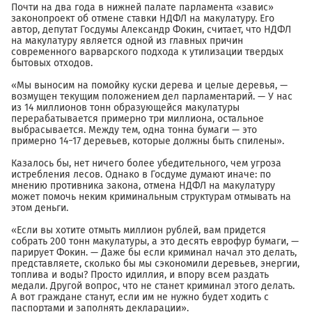
Почти на два года в нижней палате парламента «завис»
законопроект об отмене ставки НДФЛ на макулатуру. Его
автор, депутат Госдумы Александр Фокин, считает, что НДФЛ
на макулатуру является одной из главных причин
современного варварского подхода к утилизации твердых
бытовых отходов.
«Мы выносим на помойку куски дерева и целые деревья, —
возмущен текущим положением дел парламентарий. — У нас
из 14 миллионов тонн образующейся макулатуры
перерабатывается примерно три миллиона, остальное
выбрасывается. Между тем, одна тонна бумаги — это
примерно 14−17 деревьев, которые должны быть спилены».
Казалось бы, нет ничего более убедительного, чем угроза
истребления лесов. Однако в Госдуме думают иначе: по
мнению противника закона, отмена НДФЛ на макулатуру
может помочь неким криминальным структурам отмывать на
этом деньги.
«Если вы хотите отмыть миллион рублей, вам придется
собрать 200 тонн макулатуры, а это десять еврофур бумаги, —
парирует Фокин. — Даже бы если криминал начал это делать,
представляете, сколько бы мы сэкономили деревьев, энергии,
топлива и воды? Просто идиллия, и впору всем раздать
медали. Другой вопрос, что не станет криминал этого делать.
А вот граждане станут, если им не нужно будет ходить с
паспортами и заполнять декларации».