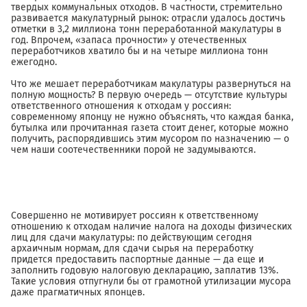
твердых коммунальных отходов. В частности, стремительно
развивается макулатурный рынок: отрасли удалось достичь
отметки в 3,2 миллиона тонн переработанной макулатуры в
год. Впрочем, «запаса прочности» у отечественных
переработчиков хватило бы и на четыре миллиона тонн
ежегодно.
Что же мешает переработчикам макулатуры развернуться на
полную мощность? В первую очередь — отсутствие культуры
ответственного отношения к отходам у россиян:
современному японцу не нужно объяснять, что каждая банка,
бутылка или прочитанная газета стоит денег, которые можно
получить, распорядившись этим мусором по назначению — о
чем наши соотечественники порой не задумываются.
Совершенно не мотивирует россиян к ответственному
отношению к отходам наличие налога на доходы физических
лиц для сдачи макулатуры: по действующим сегодня
архаичным нормам, для сдачи сырья на переработку
придется предоставить паспортные данные — да еще и
заполнить годовую налоговую декларацию, заплатив 13%.
Такие условия отпугнули бы от грамотной утилизации мусора
даже прагматичных японцев.