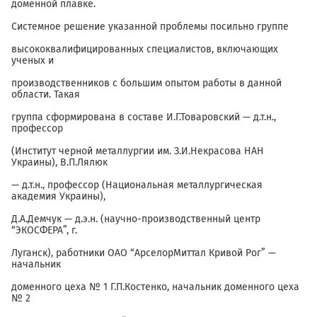
доменной плавке.
Системное решение указанной проблемы посильно группе
высококвалифицированных специалистов, включающих
ученых и
производственников с большим опытом работы в данной
области. Такая
группа сформирована в составе И.Г.Товаровский — д.т.н.,
профессор
(Институт черной металлургии им. З.И.Некрасова НАН
Украины), В.П.Лялюк
— д.т.н., профессор (Национальная металлургическая
академия Украины),
Д.А.Демчук — д.э.н. (научно-производственный центр
“ЭКОСФЕРА”, г.
Луганск), работники ОАО “АрселорМиттал Кривой Рог” —
начальник
доменного цеха № 1 Г.П.Костенко, начальник доменного цеха
№ 2