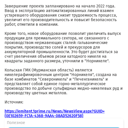
Завершение проекта запланировано на начало 2022 года.
Ввод в эксплуатацию автоматизированных линий взамен
устаревшего оборудования снизит трудоемкость процесса,
увеличит его производительность и повысит безопасность
работ, отметили в компании.
Кроме того, новое оборудование позволит увеличить выпуск
продукции для премиального сектора, не связанного с
производством нержавеющих сталей: гальванические
покрытия, производство солей и прекурсоров для
аккумуляторной промышленности. Это будет достигаться за
счет увеличения объемов резки катодного никеля на
квадраты заданного размера, уточнили в "Норникеле".
Кольская ГМК (Мурманская область) является
никелерафинировочным центром "Норникеля", создана на
базе комбинатов "Североникель" и "Печенганикель" и
представляет собой единое горно-металлургическое
производство по добыче сульфидных медно-никелевых руд и
производству цветных металлов.
Источник:
https://emitent.1prime.ru/News/NewsView.aspx?GUID=
{0E102659-FC1A-4368-9AA4-08AD52620F58}
Полезное