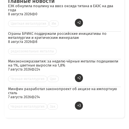
Главные новости
ЕЭК обнулила пошлину на ввоз оксида титана в ЕАЭС на два
года
8 августа 2026
0
+2
Цветная металлургия
Им
Страны БРИКС поддержали российские инициативы по
металлургии и критическим минералам
8 августа 2026
8
редкоземельные металлы
Минэкономразвития: за неделю чёрные металлы подешевели
на 1%, цветные выросли на 1,8%
7 августа 2026
224
+2
Черная металлургия
Цве
Минфин разработал законопроект об акцизе на импортную
сталь
7 августа 2026
214
+3
Черная металлургия
Зак