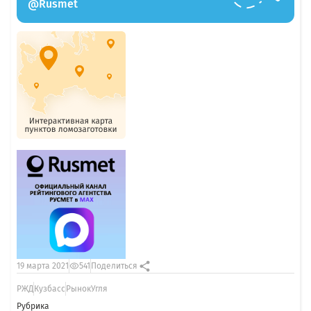
@Rusmet
19 марта 2021
541
Поделиться
РЖД
Кузбасс
РынокУгля
Рубрика