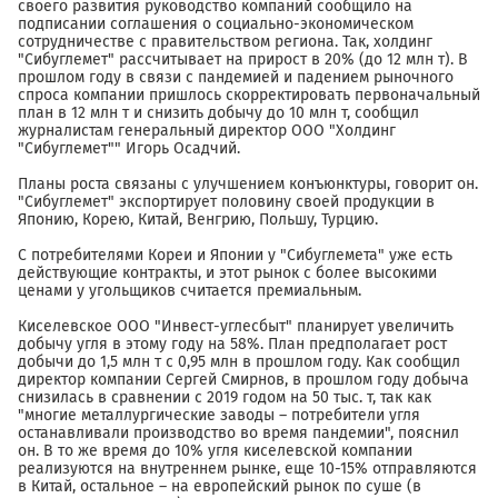
своего развития руководство компаний сообщило на
подписании соглашения о социально-экономическом
сотрудничестве с правительством региона. Так, холдинг
"Сибуглемет" рассчитывает на прирост в 20% (до 12 млн т). В
прошлом году в связи с пандемией и падением рыночного
спроса компании пришлось скорректировать первоначальный
план в 12 млн т и снизить добычу до 10 млн т, сообщил
журналистам генеральный директор ООО "Холдинг
"Сибуглемет"" Игорь Осадчий.
Планы роста связаны с улучшением конъюнктуры, говорит он.
"Сибуглемет" экспортирует половину своей продукции в
Японию, Корею, Китай, Венгрию, Польшу, Турцию.
С потребителями Кореи и Японии у "Сибуглемета" уже есть
действующие контракты, и этот рынок с более высокими
ценами у угольщиков считается премиальным.
Киселевское ООО "Инвест-углесбыт" планирует увеличить
добычу угля в этому году на 58%. План предполагает рост
добычи до 1,5 млн т с 0,95 млн в прошлом году. Как сообщил
директор компании Сергей Смирнов, в прошлом году добыча
снизилась в сравнении с 2019 годом на 50 тыс. т, так как
"многие металлургические заводы – потребители угля
останавливали производство во время пандемии", пояснил
он. В то же время до 10% угля киселевской компании
реализуются на внутреннем рынке, еще 10-15% отправляются
в Китай, остальное – на европейский рынок по суше (в