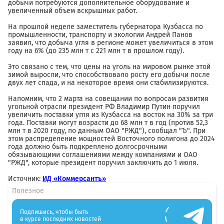
добычи потребуются дополнительное оборудование и
увеличенный объем вскрышных работ.
На прошлой неделе заместитель губернатора Кузбасса по
промышленности, транспорту и экологии Андрей Панов
заявил, что добыча угля в регионе может увеличиться в этом
году на 6% (до 235 млн т с 221 млн т в прошлом году).
Это связано с тем, что цены на уголь на мировом рынке этой
зимой выросли, что способствовало росту его добычи после
двух лет спада, и на некоторое время они стабилизируются.
Напомним, что 2 марта на совещании по вопросам развития
угольной отрасли президент РФ Владимир Путин поручил
увеличить поставки угля из Кузбасса на восток на 30% за три
года. Поставки могут возрасти до 68 млн т в год (против 52,3
млн т в 2020 году, по данным ОАО "РЖД"), сообщал "Ъ". При
этом распределение мощностей Восточного полигона до 2024
года должно быть подкреплено долгосрочными
обязывающими соглашениями между компаниями и ОАО
"РЖД", которые президент поручил заключить до 1 июля.
Источник:
ИД «Коммерсантъ»
Полезное
Подпишись, чтобы быть
в курсе последних новостей