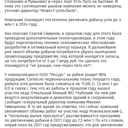
Словакию и Румынию) и через порт Усть-Луга на Балтике. И
пока это соотношение рынков компания менять не намерена,
уточнил директор "Инвест-углесбыта".
Компания планирует постепенно увеличить добычу угля до 3
млн т в 2024 году.
Как пояснил Сергей Смирнов, в прошлом году для этого была
проведена дополнительная геологоразведка, в этом году
будут подготовлены технико-экономическое обоснование
разработки и оптимальный контур карьера. В дальнейшем
для такого объема добычи потребуется убрать нынешнюю
промплощадку предприятия, под которой находятся запасы,
на что потребуется от 5 до 7 млрд руб. Но сделать это
планируется "не раньше, чем через пять лет".
У новокузнецкого ООО "Ресурс" за рубеж уходит 98%
продукции. Согласно первоначальному плану текущего года,
добыча угля должна была снизиться на 17,6% (с 7,4 млн т до
6,1) в связи с тем, что из работы в прошлом году вышел
участок недр Отвальный Южный №2 Глубокий. На нем уже
ведутся рекультивация и демонтаж зданий и сооружений,
сообщил генеральный директор компании Михаил
Тимошенко. В то же время он отметил, что сейчас компания
увеличивает объемы работ на участке недр Новоказанский-2,
и "поскольку рынок проснулся", рассматривается программа
по увеличению добычи в 2021 году до 7,5 млн т. По его словам,
новый план на 2021 год предусматривает, что для увеличения