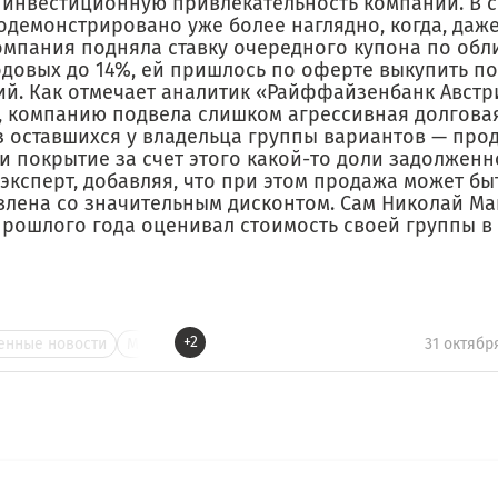
 инвестиционную привлекательность компании. В с
одемонстрировано уже более наглядно, когда, даж
компания подняла ставку очередного купона по обл
годовых до 14%, ей пришлось по оферте выкупить п
ий. Как отмечает аналитик «Райффайзенбанк Авст
, компанию подвела слишком агрессивная долговая
з оставшихся у владельца группы вариантов — про
и покрытие за счет этого какой-то доли задолженн
эксперт, добавляя, что при этом продажа может бы
влена со значительным дисконтом. Сам Николай Ма
рошлого года оценивал стоимость своей группы в 1
+2
нные новости
М
31 октябр