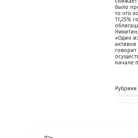
снижает
было пр
то что 
11,25% 
облигац
Никитин
«Один и
активов 
говорит 
осущест
начале п
Рубрики
Промышле