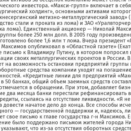
ческого инвестора. «Макси-групп» включает в себ
ургический холдинг», основными активами которо
жнесергинский метизно-металлургический завод» 
ство стали и проката из лома) и ЗАО «Уралвторче
вка лома). Единственный акционер — Николай Макс
руппы более 250 млн долл. В 2005 году произведено
аготовлено более 1,6 млн т лома. Вчера президент 
 Максимов опубликовал в «Областной газете» (Екат
е письмо к Владимиру Путину, в котором попросил
ации своих металлургических проектов в России. В
т на возможность остановки предприятий группы в
 оборотные средства компании уходят на погашени
нностей. «Кредитные линии для предприятий «Мак
в 50 банках, общий объем заемных средств составл
 отмечается в обращении. При этом, добавляет бизн
ие два месяца банки перестали рефинансировать 
редиты, ссылаясь на отсутствие ликвидности. «Я н
 довести начатое дело до конца. Все способы исче
дного — государственной поддержки и, надеюсь, л
т свое письмо к главе государства г-н Максимов. Е
ение было поддержано письмом жителей города Ни
указывают, что из-за отсутствия оборотных средст