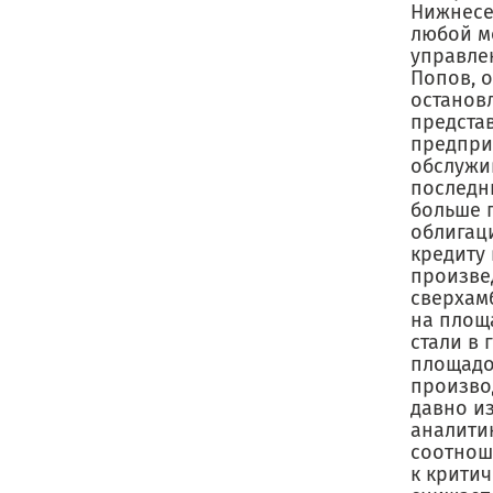
Нижнесе
любой мо
управле
Попов, 
остановл
предста
предпри
обслужив
последн
больше п
облигац
кредиту 
произве
сверхам
на площ
стали в 
площадо
производ
давно и
аналити
соотноше
к критич