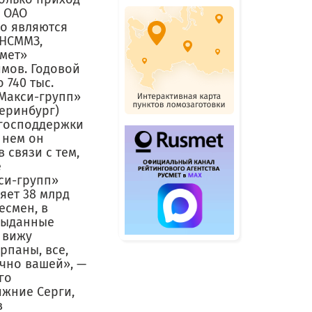
я ОАО
го являются
(НСММЗ,
рмет»
имов. Годовой
 740 тыс.
«Макси-групп»
еринбург)
 господдержки
 нем он
 связи с тем,
е
си-групп»
яет 38 млрд
есмен, в
выданные
е вижу
рпаны, все,
ично вашей», —
го
жние Серги,
в