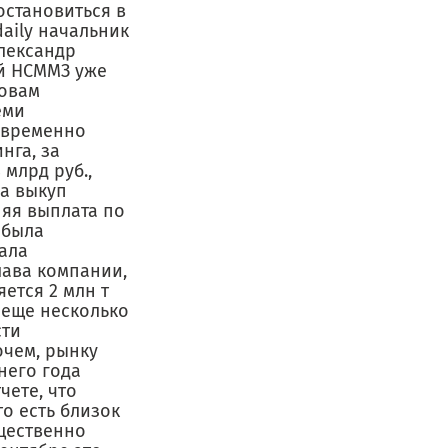
остановиться в
daily начальник
лександр
ей НСММЗ уже
ловам
еми
евременно
нга, за
млрд руб.,
на выкуп
няя выплата по
 была
ала
лава компании,
ется 2 млн т
я еще несколько
сти
очем, рынку
него года
чете, что
то есть близок
ще­ственно