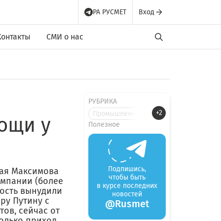
РА РУСМЕТ
Вход
Контакты
СМИ о нас
РУБРИКА
+2
Промышленные новости
ощи у
Полезное
Подпишись,
лая Максимова
чтобы быть
омпании (более
в курсе последних
ность вынудили
новостей
ру Путину с
@Rusmet
ов, сейчас от
олько приход