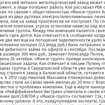
ргинский метизно-металлургический завод может 
мент, а люди потеряют работу. Как рассказал РБК 
ния по связям с общественностью «Макси-групп» А
одна из двух дуговых электросталеплавильных печ
ена, лом на завод практически не поступает. По с
вителя компании, угроза остановки нависла над вс
ятиями группы. Между тем компания пытается сво
ать свои долги. Как отмечается в сообщении холди
ие два месяца на погашение задолженности ушло 4 
оловины которых (2,5 млрд руб.) было потрачено 
ий дебютного займа по оферте в сентябре. Послед
в размере 300 млн руб., замечает Александр Попов,
дена 26 октября. «Макси-групп» прежде анонсиров
бициозные задачи. Как отмечает в письме Путину г
адках группы в Свердловской области уже выплавля
год, строится завод в Калужской области, готовитс
к. К 2012 году Николай Максимов планировал дове
ство стали на своих мини-миллах до 20 млн т. Впр
звестно о проблемах компании. Еще в марте нынеш
ки «Райффайзенбанк Австрия» отмечали в своем от
ние долг/EBITDA у «Макси-групп» составляет 7,5х, 
ескому уровню. А это, предупреждали эксперты, су