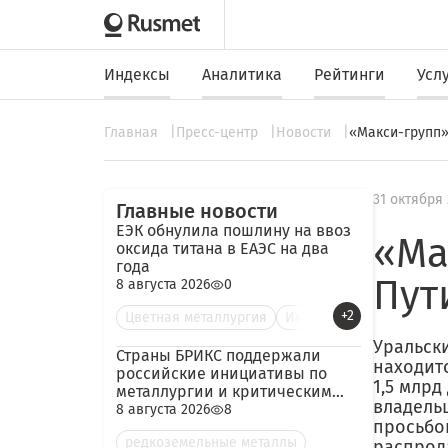
Индексы
Аналитика
Рейтинги
Усл
Главная
Пресс-центр
Новости
«Макси-групп»
31 октября
Главные новости
ЕЭК обнулила пошлину на ввоз
«Ма
оксида титана в ЕАЭС на два
года
Пут
8 августа 2026
0
+2
Цветная металлургия
Им
Уральск
Страны БРИКС поддержали
находит
российские инициативы по
1,5 млр
металлургии и критическим
владель
минералам
8 августа 2026
8
просьбо
редкоземельные металлы
распрод