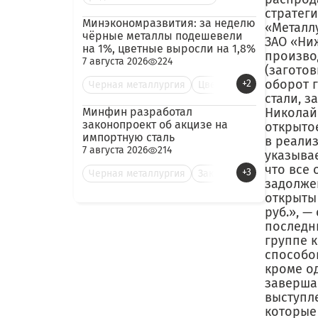
стратеги
Минэкономразвития: за неделю
«Металл
чёрные металлы подешевели
ЗАО «Ни
на 1%, цветные выросли на 1,8%
производ
7 августа 2026
224
(загото
оборот г
+2
Черная металлургия
Цве
стали, з
Минфин разработал
Николай
законопроект об акцизе на
открыто
импортную сталь
в реализ
7 августа 2026
214
указывае
что все
+3
Черная металлургия
Зак
задолже
открыты 
руб.», —
последн
группе к
способов
кроме о
завершае
выступл
которые 