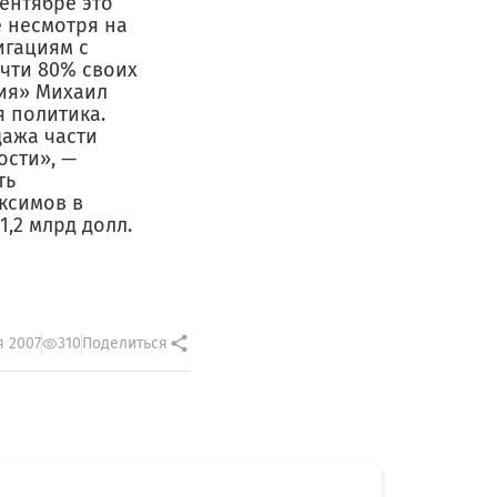
ентябре это
е несмотря на
игациям с
очти 80% своих
рия» Михаил
 политика.
дажа части
ости», —
ть
ксимов в
,2 млрд долл.
я 2007
310
Поделиться