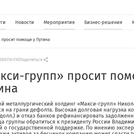
уги
Новости
Мероприятия
Бизнес-решения
 просит помощи у Путина
 2007
310
Поделиться
кси-групп» просит пом
ина
ий металлургический холдинг «Макси-групп» Нико
ся на грани дефолта. Высокая долговая нагрузка к
д долл.) и отказ банков рефинансировать задолжен
ца группы обратиться к президенту России Владими
й о государственной поддержке. По мнению эксперт
ажи активов за бесценок компанию может спасти т