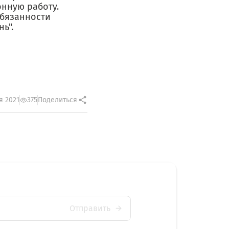
нную работу.
обязанности
ь".
я 2021
375
Поделиться
Отправить