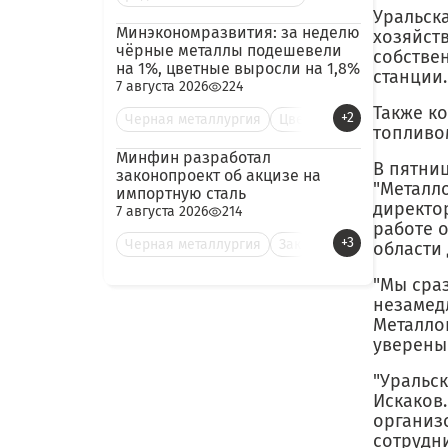
Уральск
Минэкономразвития: за неделю
хозяйств
чёрные металлы подешевели
собстве
на 1%, цветные выросли на 1,8%
станции.
7 августа 2026
224
Также к
+2
Черная металлургия
Цве
топливо
Минфин разработал
В пятни
законопроект об акцизе на
"Металл
импортную сталь
директо
7 августа 2026
214
работе 
+3
Черная металлургия
Зак
области
"Мы сраз
незамед
Металло
уверены 
"Уральск
Искаков
организ
сотрудн