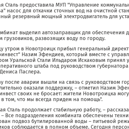
ая Сталь предоставила МУП "Управление коммуналь
а" насос для откачки сточных вод на очистной ста
нный резервный мощный электродвигатель для уст
омбинат выделил автозаправщик для обеспечения 
м грузовиков, развозящих воду по городу.
цу утром в Новотроицк прибыл генеральный директ
оинвест" Назим Эфендиев, который вместе с упра
ром Уральской Стали Ильдаром Искаковым принял у
оперативного штаба под руководством губернатора
 Дениса Паслера.
у после аварии вышли на связь с руководством гор
лительно оказали поддержку, – отметил Назим Эфен
инвест своих не бросает: жители Новотроицка могу
в том, что мы всегда придем на помощь".
ая Сталь продолжает стабильную работу, – рассказ
. – Все подразделения комбината обеспечены техни
ован подвоз бутилированной воды – питьевой реж
иков соблюдается в полном объеме. Сегодня персо