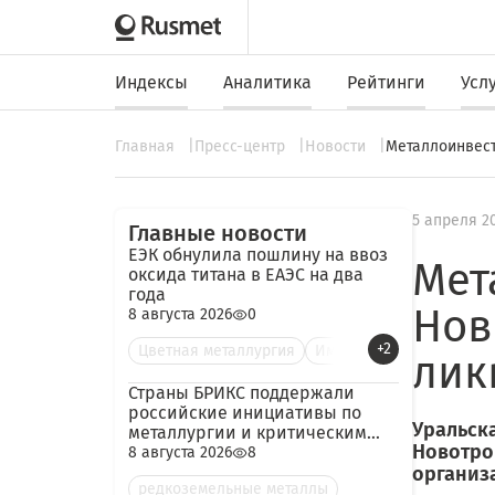
Индексы
Аналитика
Рейтинги
Усл
Главная
Пресс-центр
Новости
Металлоинвест
5 апреля 2
Главные новости
ЕЭК обнулила пошлину на ввоз
Мет
оксида титана в ЕАЭС на два
года
Нов
8 августа 2026
0
+2
Цветная металлургия
Им
лик
Страны БРИКС поддержали
российские инициативы по
Уральска
металлургии и критическим
Новотро
минералам
8 августа 2026
8
организ
редкоземельные металлы