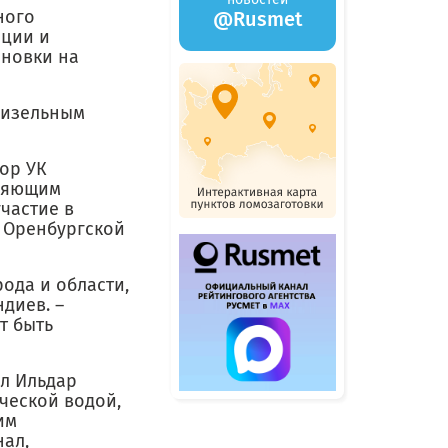
ного
@Rusmet
нции и
ановки на
дизельным
ор УК
вляющим
частие в
 Оренбургской
ода и области,
диев. –
т быть
ал Ильдар
ческой водой,
им
нал,