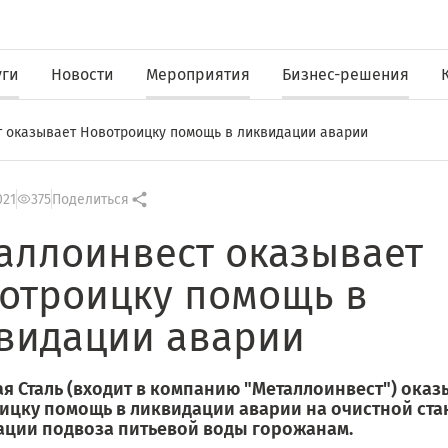
уги
Новости
Мероприятия
Бизнес-решения
 оказывает Новотроицку помощь в ликвидации аварии
021
375
Поделиться
аллоинвест оказывает
отроицку помощь в
видации аварии
я Сталь (входит в компанию "Металлоинвест") оказ
ицку помощь в ликвидации аварии на очистной ста
ации подвоза питьевой воды горожанам.