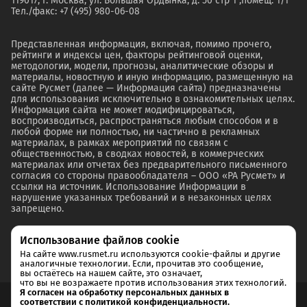
119017, г. Москва, ул. Большая Ордынка, д. 50 стр 1 ,помещ. 1/1
Тел./факс: +7 (495) 980-06-08
Представленная информация, включая, помимо прочего,
рейтинги и индексы цен, факторы рейтинговой оценки,
методологии, модели, прогнозы, аналитические обзоры и
материалы, новостную и иную информацию, размещенную на
сайте Русмет (далее — Информация сайта) предназначены
для использования исключительно в ознакомительных целях.
Информация сайта не может модифицироваться,
воспроизводиться, распространяться любым способом и в
любой форме ни полностью, ни частично в рекламных
материалах, в рамках мероприятий по связям с
общественностью, в сводках новостей, в коммерческих
материалах или отчетах без предварительного письменного
согласия со стороны правообладателя – ООО «РА Русмет» и
ссылки на источник. Использование Информации в
нарушение указанных требований и в незаконных целях
запрещено.
Использование файлов cookie
На сайте www.rusmet.ru используются cookie-файлы и другие
аналогичные технологии. Если, прочитав это сообщение,
вы остаётесь на нашем сайте, это означает,
что вы не возражаете против использования этих технологий.
Я согласен на обработку персональных данных в
соответствии с политикой конфиденциальности.
Согласие на обработку и хранение персональных данных