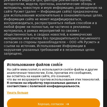
рейтинги и индексы цен, факторы рейтинговой оценки,
методологии, модели, прогнозы, аналитические обзоры и
материалы, новостную и иную информацию, размещенную на
сайте Русмет (далее — Информация сайта) предназначены
для использования исключительно в ознакомительных целях.
Информация сайта не может модифицироваться,
воспроизводиться, распространяться любым способом и в
любой форме ни полностью, ни частично в рекламных
материалах, в рамках мероприятий по связям с
общественностью, в сводках новостей, в коммерческих
материалах или отчетах без предварительного письменного
согласия со стороны правообладателя – ООО «РА Русмет» и
ссылки на источник. Использование Информации в
нарушение указанных требований и в незаконных целях
запрещено.
Использование файлов cookie
На сайте www.rusmet.ru используются cookie-файлы и другие
аналогичные технологии. Если, прочитав это сообщение,
вы остаётесь на нашем сайте, это означает,
что вы не возражаете против использования этих технологий.
Я согласен на обработку персональных данных в
соответствии с политикой конфиденциальности.
Согласие на обработку и хранение персональных данных
Узнать больше
Политика cookie
Хорошо, согласен
Политика конфиденциальности