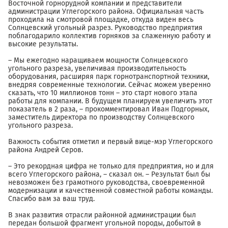
Восточной горнорудной компании и представители
администрации Углегорского района. Официальная часть
проходила на смотровой площадке, откуда виден весь
Солнцевский угольный разрез. Руководство предприятия
поблагодарило коллектив горняков за слаженную работу и
высокие результаты.
– Мы ежегодно наращиваем мощности Солнцевского
угольного разреза, увеличивая производительность
оборудования, расширяя парк горнотранспортной техники,
внедряя современные технологии. Сейчас можем уверенно
сказать, что 10 миллионов тонн – это старт нового этапа
работы для компании. В будущем планируем увеличить этот
показатель в 2 раза, – прокомментировал Иван Подгорных,
заместитель директора по производству Солнцевского
угольного разреза.
Важность события отметил и первый вице-мэр Углегорского
района Андрей Серов.
– Это рекордная цифра не только для предприятия, но и для
всего Углегорского района, – сказал он. – Результат был бы
невозможен без грамотного руководства, своевременной
модернизации и качественной совместной работы команды.
Спасибо вам за ваш труд.
В знак развития отрасли районной администрации был
передан большой фрагмент угольной породы, добытой в