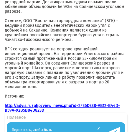
рекордной партии. Десятикратным гудком ознаменовали
юбилейный объем добычи БелАЗы на Солнцевском угольном
разрезе.
Отметим, ООО "Восточная горнорудная компания" (ВГК) –
ведущий производитель энергетических марок угля с
добычей на Сахалине. Компания является одним из
крупнейших российских экспортеров бурого угля в страны
Азиатско-Тихоокеанского региона.
ВГК сегодня реализует на острове крупнейший
инвестиционный проект. На территории Углегорского района
строится самый протяженный в России 23-километровый
угольный конвейер. Он соединит Солнцевский разрез и
морской порт Шахтерск, развитие и перспективы которого
напрямую связаны с планами по увеличению добычи угля и
его экспорту. Запуск линии в работу позволит нарастить
объемы транспортировки угля с разреза в порт до 20
миллионов тонн.
Источник:
http://advis.ru/php/view_news.php?id=2FE6D788-AB12-B44D-
B59A-92B5B84D823D
Полезное
Подпишись, чтобы быть