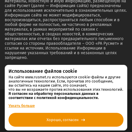
материалы, новостную и иную информацию, размещенную на
сайте Русмет (далее — Информация сайта) предназначены
для использования исключительно в ознакомительных целях.
Информация сайта не может модифицироваться,
воспроизводиться, распространяться любым способом и в
любой форме ни полностью, ни частично в рекламных
материалах, в рамках мероприятий по связям с
общественностью, в сводках новостей, в коммерческих
материалах или отчетах без предварительного письменного
согласия со стороны правообладателя – ООО «РА Русмет» и
ссылки на источник. Использование Информации в
нарушение указанных требований и в незаконных целях
запрещено.
Использование файлов cookie
На сайте www.rusmet.ru используются cookie-файлы и другие
аналогичные технологии. Если, прочитав это сообщение,
вы остаётесь на нашем сайте, это означает,
что вы не возражаете против использования этих технологий.
Я согласен на обработку персональных данных в
соответствии с политикой конфиденциальности.
Согласие на обработку и хранение персональных данных
Узнать больше
Политика cookie
Хорошо, согласен
Политика конфиденциальности