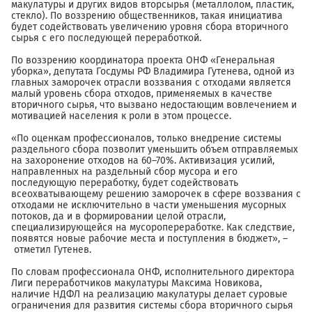
макулатуры и других видов вторсырья (металлолом, пластик,
стекло). По воззрению общественников, такая инициатива
будет содействовать увеличению уровня сбора вторичного
сырья с его последующей переработкой.
По воззрению координатора проекта ОНФ «Генеральная
уборка», депутата Госдумы РФ Владимира Гутенева, одной из
главных заморочек отрасли воззвания с отходами является
малый уровень сбора отходов, применяемых в качестве
вторичного сырья, что вызвано недостающим вовлечением и
мотивацией населения к роли в этом процессе.
«По оценкам профессионалов, только внедрение системы
раздельного сбора позволит уменьшить объем отправляемых
на захоронение отходов на 60–70%. Активизация усилий,
направленных на раздельный сбор мусора и его
последующую переработку, будет содействовать
всеохватывающему решению заморочек в сфере воззвания с
отходами не исключительно в части уменьшения мусорных
потоков, да и в формировании целой отрасли,
специализирующейся на мусоропереработке. Как следствие,
появятся новые рабочие места и поступления в бюджет», –
отметил Гутенев.
По словам профессионала ОНФ, исполнительного директора
Лиги переработчиков макулатуры Максима Новикова,
наличие НДФЛ на реализацию макулатуры делает суровые
ограничения для развития системы сбора вторичного сырья