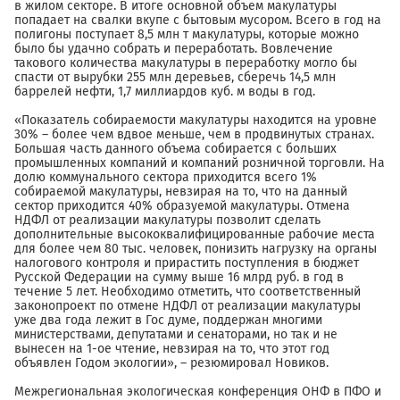
в жилом секторе. В итоге основной объем макулатуры
попадает на свалки вкупе с бытовым мусором. Всего в год на
полигоны поступает 8,5 млн т макулатуры, которые можно
было бы удачно собрать и переработать. Вовлечение
такового количества макулатуры в переработку могло бы
спасти от вырубки 255 млн деревьев, сберечь 14,5 млн
баррелей нефти, 1,7 миллиардов куб. м воды в год.
«Показатель собираемости макулатуры находится на уровне
30% – более чем вдвое меньше, чем в продвинутых странах.
Большая часть данного объема собирается с больших
промышленных компаний и компаний розничной торговли. На
долю коммунального сектора приходится всего 1%
собираемой макулатуры, невзирая на то, что на данный
сектор приходится 40% образуемой макулатуры. Отмена
НДФЛ от реализации макулатуры позволит сделать
дополнительные высококвалифицированные рабочие места
для более чем 80 тыс. человек, понизить нагрузку на органы
налогового контроля и прирастить поступления в бюджет
Русской Федерации на сумму выше 16 млрд руб. в год в
течение 5 лет. Необходимо отметить, что соответственный
законопроект по отмене НДФЛ от реализации макулатуры
уже два года лежит в Гос думе, поддержан многими
министерствами, депутатами и сенаторами, но так и не
вынесен на 1-ое чтение, невзирая на то, что этот год
объявлен Годом экологии», – резюмировал Новиков.
Межрегиональная экологическая конференция ОНФ в ПФО и