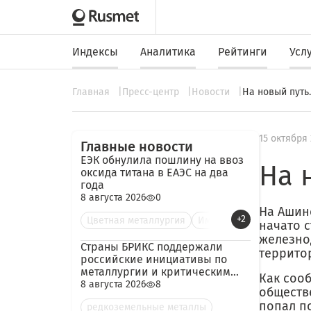
Индексы
Аналитика
Рейтинги
Усл
Главная
Пресс-центр
Новости
На новый путь.
15 октября
Главные новости
ЕЭК обнулила пошлину на ввоз
На 
оксида титана в ЕАЭС на два
года
8 августа 2026
0
На Ашин
+2
Цветная металлургия
Им
начато 
железно
Страны БРИКС поддержали
террито
российские инициативы по
металлургии и критическим
Как соо
минералам
8 августа 2026
8
обществ
попал по
редкоземельные металлы