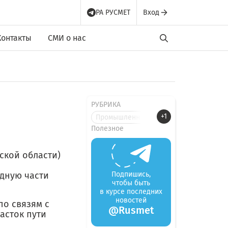
РА РУСМЕТ
Вход
Контакты
СМИ о нас
РУБРИКА
+1
Промышленные новости
Полезное
ской области)
дную части
Подпишись,
чтобы быть
в курсе последних
новостей
по связям с
@Rusmet
асток пути