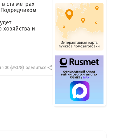
в ста метрах
. Подрядчиком
удет
 хозяйства и
я 2007
378
Поделиться