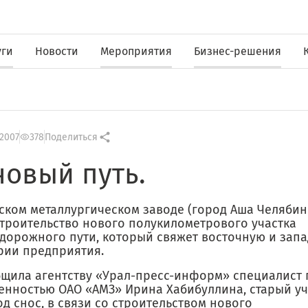
уги
Новости
Мероприятия
Бизнес-решения
 2007
378
Поделиться
новый путь.
ском металлургическом заводе (город Аша Челябин
строительство нового полукилометрового участка
дорожного пути, который свяжет восточную и запа
рии предприятия.
бщила агентству «Урал-пресс-информ» специалист 
енностью ОАО «АМЗ» Ирина Хабибуллина, старый уч
д снос, в связи со строительством нового