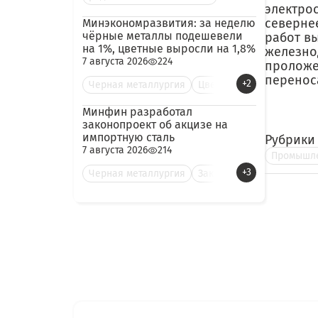
электрос
северне
Минэкономразвития: за неделю
чёрные металлы подешевели
работ в
на 1%, цветные выросли на 1,8%
железно
7 августа 2026
224
проложе
перенос
+2
Черная металлургия
Цве
Минфин разработал
законопроект об акцизе на
импортную сталь
Рубрики
7 августа 2026
214
Промышле
+3
Черная металлургия
Зак