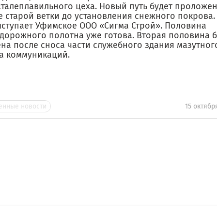
талеплавильного цеха. Новый путь будет проложен 
е старой ветки до установления снежного покрова
ыступает Уфимское ООО «Сигма Строй». Половина
дорожного полотна уже готова. Вторая половина б
на после сноса части служебного здания мазутного
а коммуникаций.
нные новости
15 октябр