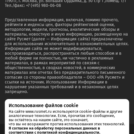
119017, г. Москва, ул. Большая Ордынка, д. 50 стр 1 ,помещ. 1/1
Тел./факс: +7 (495) 980-06-08
Представленная информация, включая, помимо прочего,
рейтинги и индексы цен, факторы рейтинговой оценки,
методологии, модели, прогнозы, аналитические обзоры и
материалы, новостную и иную информацию, размещенную на
сайте Русмет (далее — Информация сайта) предназначены
для использования исключительно в ознакомительных целях.
Информация сайта не может модифицироваться,
воспроизводиться, распространяться любым способом и в
любой форме ни полностью, ни частично в рекламных
материалах, в рамках мероприятий по связям с
общественностью, в сводках новостей, в коммерческих
материалах или отчетах без предварительного письменного
согласия со стороны правообладателя – ООО «РА Русмет» и
ссылки на источник. Использование Информации в
нарушение указанных требований и в незаконных целях
запрещено.
Использование файлов cookie
На сайте www.rusmet.ru используются cookie-файлы и другие
аналогичные технологии. Если, прочитав это сообщение,
вы остаётесь на нашем сайте, это означает,
что вы не возражаете против использования этих технологий.
Я согласен на обработку персональных данных в
соответствии с политикой конфиденциальности.
Согласие на обработку и хранение персональных данных