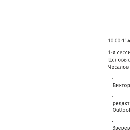
10.00-11.
1-я сес
Ценовые
Чесалов
· Вст
Виктор
· Анал
редакт
Outlook
· Неож
Зверев