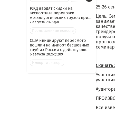
25-26 се
РЖД вводят скидки на
экспортные перевозки
Цель. Се
металлургических грузов при
занимает
гарантированных объёмах
7 августа 2026
8
качеств
Промышленные новости
трейдер
получаю
США инициируют пересмотр
прогноз
пошлин на импорт бесшовных
семинар
труб из России с действующей
ставкой 209,72%
6 августа 2026
209
Импорт и экспорт
Скачать 
Участник
участни
Аудитор
ПРОИЗВО
Все изв