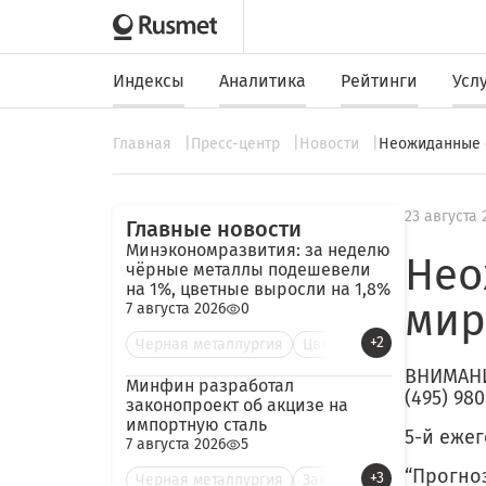
Индексы
Аналитика
Рейтинги
Усл
Главная
Пресс-центр
Новости
Неожиданные с
23 августа 
Главные новости
Минэкономразвития: за неделю
Нео
чёрные металлы подешевели
на 1%, цветные выросли на 1,8%
мир
7 августа 2026
0
+2
Черная металлургия
Цве
ВНИМАНИ
Минфин разработал
(495) 98
законопроект об акцизе на
импортную сталь
5-й еже
7 августа 2026
5
“Прогноз
+3
Черная металлургия
Зак