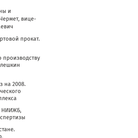
ны и
Чермет, вице-
аевич
товой прокат.
производству
Алешкин
на 2008.
ческого
плекса
 НИИЖБ,
кспертизы
тане.
р,