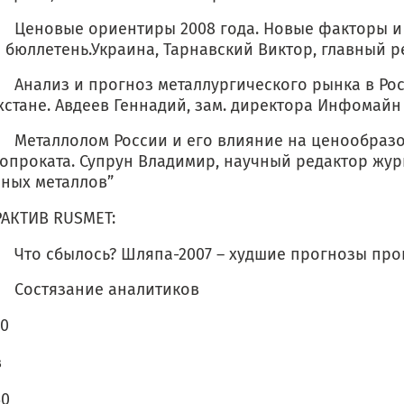
овые ориентиры 2008 года. Новые факторы и 
 бюллетень.Украина, Тарнавский Виктор, главный р
из и прогноз металлургического рынка в Рос
хстане. Авдеев Геннадий, зам. директора Инфомайн
аллолом России и его влияние на ценообразо
опроката. Супрун Владимир, научный редактор жур
ных металлов”
АКТИВ RUSMET:
сбылось? Шляпа-2007 – худшие прогнозы прош
тязание аналитиков
30
в
50