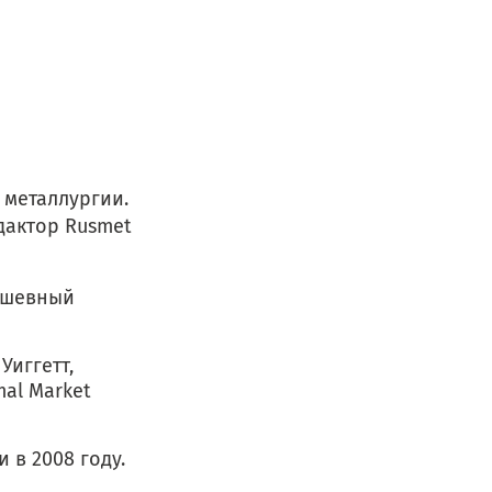
 металлургии.
дактор Rusmet
вшевный
иггетт,
al Market
 2008 году.