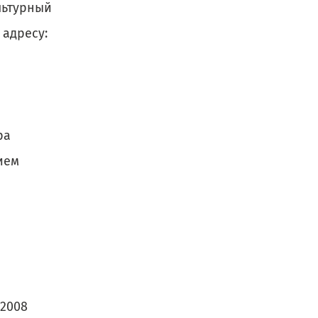
льтурный
 адресу:
ра
ием
 2008