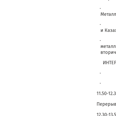
· Цен
Металл
· Анал
и Каза
· Мет
металл
вторич
ИНТЕР
· Что 
· Сос
11.50-12.
Переры
12.30-13.