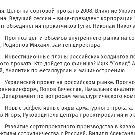
ия. Цены на сортовой прокат в 2008. Влияние Украи
ана. Ведущий сессии – вице-президент корпорации 
нт объединения прокатчиков Гугис Николай Никол
ноз цен и объемов внутреннего рынка на сор
, Родионов Михаил, зам.ген.директора
естиционные планы российских холдингов по 
ого проката. Кто дойдет до финиша? ИФК "Солид", 
й, Аналитик по металлургии и машиностроению
инский прокат на российском рынке. Прогноз 
внишинформ, Попов Вячеслав, Начальник аналити
. Департамент по вопросам металлургического ком
ые эффективные виды арматурного проката.
в Игорь, Руководитель центра проектирования и э
витие сортопрокатного производства в Казахс
ктивы сотрудничества с Россией. Вилипп Александ