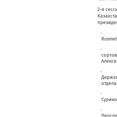
2-я сесс
Казахст
президе
· Прог
Rusmet
· Инв
сортов
Алексе
· Укра
Держзо
отдела
· Нов
Сурико
· Раз
Перспе