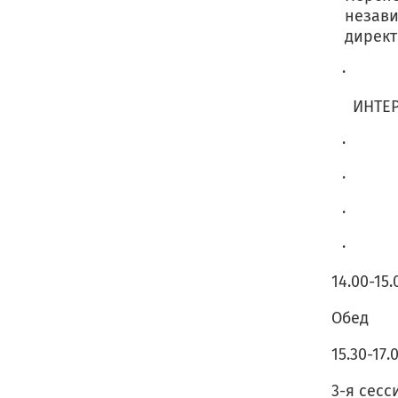
незави
дирек
· Рез
ИНТЕР
· Дис
· Инт
· Инт
· Тот
14.00-15.
Обед
15.30-17.
3-я сесс