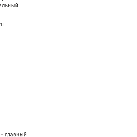
ральный
ru
 – главный