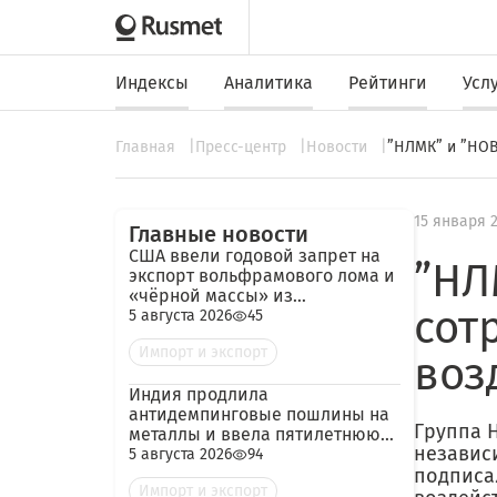
Индексы
Аналитика
Рейтинги
Усл
Главная
Пресс-центр
Новости
”НЛМК” и ”НОВ
15 января 
Главные новости
США ввели годовой запрет на
”НЛ
экспорт вольфрамового лома и
«чёрной массы» из
сот
аккумуляторов
5 августа 2026
45
Импорт и экспорт
воз
Индия продлила
антидемпинговые пошлины на
Группа 
металлы и ввела пятилетнюю
независ
пошлину на импорт кокса из
5 августа 2026
94
России
подписа
Импорт и экспорт