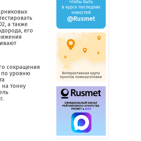
чтобы быть
в курсе последних
арниковых
новостей
тестировать
@Rusmet
2, а также
одорода, его
нижения
ривают
го сокращения
и по уровню
та
 на тонну
цель
г.