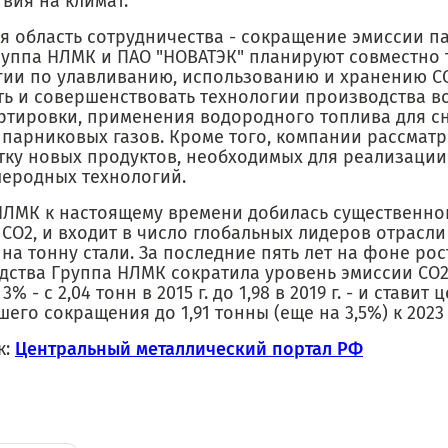
вия на климат.
я область сотрудничества - сокращение эмиссии п
Группа НЛМК и ПАО "НОВАТЭК" планируют совместно 
гии по улавливанию, использованию и хранению СО
ть и совершенствовать технологии производства в
ртировки, применения водородного топлива для с
 парниковых газов. Кроме того, компании рассмат
тку новых продуктов, необходимых для реализации
леродных технологий.
НЛМК к настоящему времени добилась существенно
 СО2, и входит в число глобальных лидеров отрасл
на тонну стали. За последние пять лет на фоне рос
дства Группа НЛМК сократила уровень эмиссии СО2
3% - с 2,04 тонн в 2015 г. до 1,98 в 2019 г. - и ставит 
его сокращения до 1,91 тонны (еще на 3,5%) к 2023 
к:
Центральный металлический портал РФ