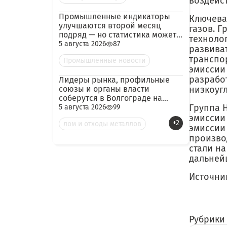
воздейст
Промышленные индикаторы
Ключева
улучшаются второй месяц
газов. 
подряд — но статистика может
техноло
скрывать логистический
5 августа 2026
87
развива
кризис
транспо
Промышленные новости
эмиссии
разрабо
Лидеры рынка, профильные
союзы и органы власти
низкоуг
соберутся в Волгограде на
конференцию по металлолому
Группа 
5 августа 2026
99
и металлургии
эмиссии
+2
лом и отходы металлов
эмиссии 
произво
стали на 
дальнейш
Источни
Рубрики