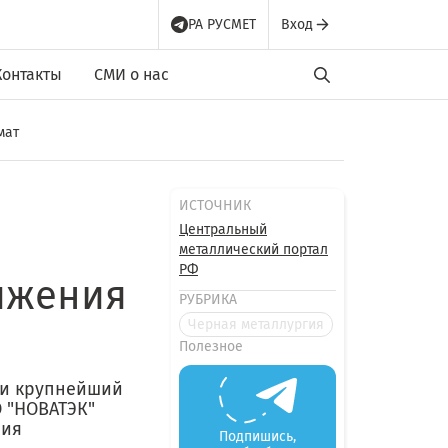
РА РУСМЕТ
Вход
Контакты
СМИ о нас
мат
ИСТОЧНИК
Центральный
металлический портал
РФ
нижения
РУБРИКА
Черная металлургия
Полезное
 и крупнейший
 "НОВАТЭК"
ния
Подпишись,