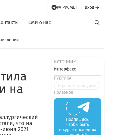
РА РУСМЕТ
Вход
Контакты
СМИ о нас
счислении
ИСТОЧНИК
Интерфакс
атила
РУБРИКА
и на
Черная металлургия
Полезное
таллургический
Подпишись,
стали, что на
чтобы быть
-июня 2021
в курсе последних
новостей