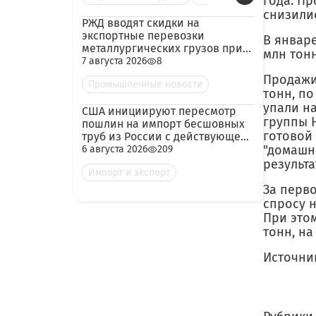
года. П
снизилис
РЖД вводят скидки на
экспортные перевозки
В январе
металлургических грузов при
млн тонн
гарантированных объёмах
7 августа 2026
8
Продажи 
Промышленные новости
тонн, п
упали н
США инициируют пересмотр
группы 
пошлин на импорт бесшовных
готовой 
труб из России с действующей
ставкой 209,72%
"домашни
6 августа 2026
209
результ
Импорт и экспорт
За перв
спросу н
При этом
тонн, на
Источни