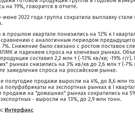
родажи готовой продукции группы в годовом изме
ь на 19%, говорится в отчете.
-июне 2022 года группа сократила выплавку стали н
.
в прошлом квартале понизились на 12% к I квартал
о сравнению с аналогичным периодом предыдущего
а 7%. Снижение было связано с ростом поставок сл
НЛМК и падением спроса на ключевых рынках. Объ
продукции составил 2,2 млн т (-13% кв/кв; -19% г/г)
х" рынках снизились на 3% кв/кв до 2,6 млн т (-7% г
ате замедления спроса на российском рынке.
ое полугодие продажи выросли на 4%, до 8,6 млн т
а полуфабрикаты на экспортных рынках в I квартал
 продажи на "домашних" рынках сократились на 5% 
 экспортных - выросли на 13%, до 2,9 млн тонн.
к:
Интерфакс