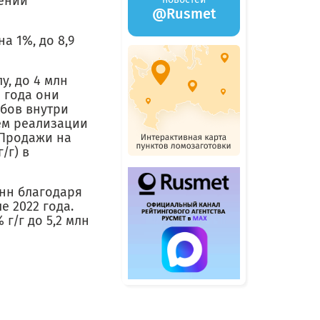
рении
@Rusmet
а 1%, до 8,9
у, до 4 млн
 года они
ябов внутри
ем реализации
. Продажи на
/г) в
онн благодаря
е 2022 года.
г/г до 5,2 млн