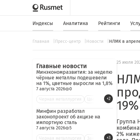
Индексы
Аналитика
Рейтинги
Усл
Главная
Пресс-центр
Новости
НЛМК в апреле
25 июля 20
Главные новости
Минэкономразвития: за неделю
НЛМ
чёрные металлы подешевели
на 1%, цветные выросли на 1,8%
про
7 августа 2026
0
+2
Черная металлургия
Цве
19%
Минфин разработал
законопроект об акцизе на
Группа 
импортную сталь
комбинат
7 августа 2026
5
2% ниже
+3
Черная металлургия
Зак